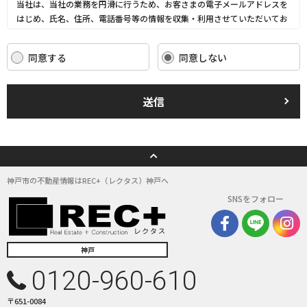
当社は、当社の業務を円滑に行うため、お客さまの電子メールアドレスを
はじめ、氏名、住所、電話番号等の情報を収集・利用させていただいてお
ります。
当社は、これらのお客さまの個人情報（以下「お客さま情報」といいま
同意する
同意しない
す。）の適正な保護を重大な責務と認識し、この責務を果たすために、次
の方針の下でお客さま情報を取り扱います。
(1) お客さま情報に適用される個人情報の保護に関する法律その他の関係
送信
法令を遵守し、適切に取り扱います。また、適宜取扱いの改善に努めま
す。
(2) お客さま情報の取扱いに関する規程を明確にし、従業者に周知徹底し
ます。また、取引先等に対しても適切にお客さま情報を取り扱うように要
請します。
(3) お客さま情報の収集に際しては、利用目的を特定して通知または公表
神戸市の不動産情報はREC+（レクタス）神戸へ
し、その利用目的にしたがってお客さま情報を取り扱います。
SNSをフォロー
(4) お客さま情報の漏洩、紛失、改ざん等を防止するために必要な 対策を
講じて適切な管理を行います。
(5) 保有するお客さま情報について、お客さま本人からの開示、訂正、削
除、利用停止の依頼を所定の窓口でお受けして、誠意をもって対応いたし
神戸
ます。
0120-960-610
具体的には、以下の内容に従ってお客さま情報の取り扱いをいたします。
〒651-0084
３．お客様の情報の利用目的