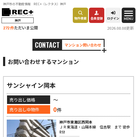
神戸市の不動産情報 REC+（レクタス）神戸
物件検索
会員登録
ログイン
MENU
神戸
ただいま公開
2026.08.08更新
272 件
CONTACT
マンション問い合わせ
お問い合わせするマンション
サンシャイン岡本
～
売り出し価格
0
件
売り出し中物件
神戸市東灘区西岡本
ＪＲ東海道・山陽本線 住吉駅 まで 徒歩
8分