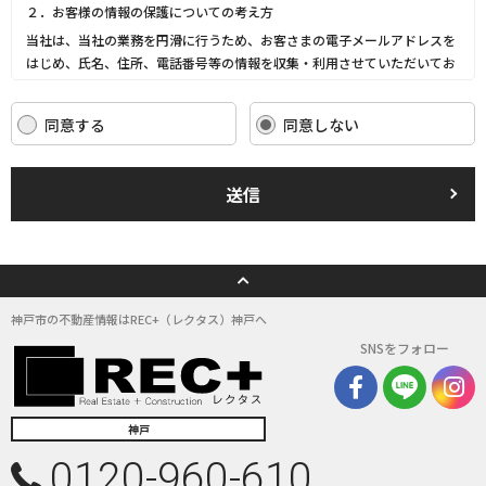
２．お客様の情報の保護についての考え方
当社は、当社の業務を円滑に行うため、お客さまの電子メールアドレスを
はじめ、氏名、住所、電話番号等の情報を収集・利用させていただいてお
ります。
当社は、これらのお客さまの個人情報（以下「お客さま情報」といいま
同意する
同意しない
す。）の適正な保護を重大な責務と認識し、この責務を果たすために、次
の方針の下でお客さま情報を取り扱います。
(1) お客さま情報に適用される個人情報の保護に関する法律その他の関係
送信
法令を遵守し、適切に取り扱います。また、適宜取扱いの改善に努めま
す。
(2) お客さま情報の取扱いに関する規程を明確にし、従業者に周知徹底し
ます。また、取引先等に対しても適切にお客さま情報を取り扱うように要
請します。
(3) お客さま情報の収集に際しては、利用目的を特定して通知または公表
神戸市の不動産情報はREC+（レクタス）神戸へ
し、その利用目的にしたがってお客さま情報を取り扱います。
SNSをフォロー
(4) お客さま情報の漏洩、紛失、改ざん等を防止するために必要な 対策を
講じて適切な管理を行います。
(5) 保有するお客さま情報について、お客さま本人からの開示、訂正、削
除、利用停止の依頼を所定の窓口でお受けして、誠意をもって対応いたし
神戸
ます。
0120-960-610
具体的には、以下の内容に従ってお客さま情報の取り扱いをいたします。