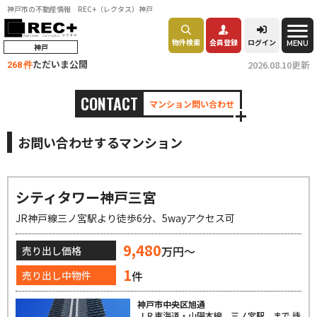
神戸市の不動産情報 REC+（レクタス）神戸
物件検索
会員登録
ログイン
MENU
神戸
ただいま公開
2026.08.10更新
268 件
CONTACT
マンション問い合わせ
お問い合わせするマンション
シティタワー神戸三宮
JR神戸線三ノ宮駅より徒歩6分、5wayアクセス可
9,480
万円～
売り出し価格
1
件
売り出し中物件
神戸市中央区旭通
ＪＲ東海道・山陽本線 三ノ宮駅 まで 徒