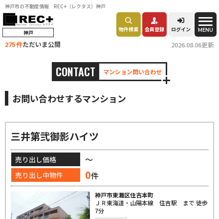
神戸市の不動産情報 REC+（レクタス）神戸
物件検索
会員登録
ログイン
MENU
神戸
ただいま公開
2026.08.06更新
275 件
CONTACT
マンション問い合わせ
お問い合わせするマンション
三井第弐御影ハイツ
～
売り出し価格
0
件
売り出し中物件
神戸市東灘区住吉本町
ＪＲ東海道・山陽本線 住吉駅 まで 徒歩
7分