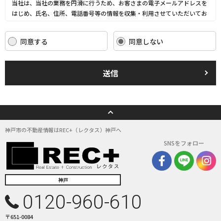
当社は、当社の業務を円滑に行うため、お客さまの電子メールアドレスを
はじめ、氏名、住所、電話番号等の情報を収集・利用させていただいてお
ります。
当社は、これらのお客さまの個人情報（以下「お客さま情報」といいま
同意する
同意しない
す。）の適正な保護を重大な責務と認識し、この責務を果たすために、次
の方針の下でお客さま情報を取り扱います。
(1) お客さま情報に適用される個人情報の保護に関する法律その他の関係
送信
法令を遵守し、適切に取り扱います。また、適宜取扱いの改善に努めま
す。
(2) お客さま情報の取扱いに関する規程を明確にし、従業者に周知徹底し
ます。また、取引先等に対しても適切にお客さま情報を取り扱うように要
請します。
(3) お客さま情報の収集に際しては、利用目的を特定して通知または公表
神戸市の不動産情報はREC+（レクタス）神戸へ
し、その利用目的にしたがってお客さま情報を取り扱います。
SNSをフォロー
(4) お客さま情報の漏洩、紛失、改ざん等を防止するために必要な 対策を
講じて適切な管理を行います。
(5) 保有するお客さま情報について、お客さま本人からの開示、訂正、削
除、利用停止の依頼を所定の窓口でお受けして、誠意をもって対応いたし
神戸
ます。
0120-960-610
具体的には、以下の内容に従ってお客さま情報の取り扱いをいたします。
〒651-0084
３．お客様の情報の利用目的