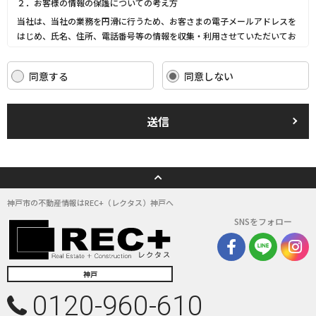
２．お客様の情報の保護についての考え方
当社は、当社の業務を円滑に行うため、お客さまの電子メールアドレスを
はじめ、氏名、住所、電話番号等の情報を収集・利用させていただいてお
ります。
当社は、これらのお客さまの個人情報（以下「お客さま情報」といいま
同意する
同意しない
す。）の適正な保護を重大な責務と認識し、この責務を果たすために、次
の方針の下でお客さま情報を取り扱います。
(1) お客さま情報に適用される個人情報の保護に関する法律その他の関係
送信
法令を遵守し、適切に取り扱います。また、適宜取扱いの改善に努めま
す。
(2) お客さま情報の取扱いに関する規程を明確にし、従業者に周知徹底し
ます。また、取引先等に対しても適切にお客さま情報を取り扱うように要
請します。
(3) お客さま情報の収集に際しては、利用目的を特定して通知または公表
神戸市の不動産情報はREC+（レクタス）神戸へ
し、その利用目的にしたがってお客さま情報を取り扱います。
SNSをフォロー
(4) お客さま情報の漏洩、紛失、改ざん等を防止するために必要な 対策を
講じて適切な管理を行います。
(5) 保有するお客さま情報について、お客さま本人からの開示、訂正、削
除、利用停止の依頼を所定の窓口でお受けして、誠意をもって対応いたし
神戸
ます。
0120-960-610
具体的には、以下の内容に従ってお客さま情報の取り扱いをいたします。