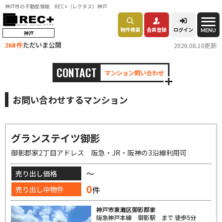
神戸市の不動産情報 REC+（レクタス）神戸
物件検索
会員登録
ログイン
MENU
神戸
ただいま公開
2026.08.10更新
268 件
CONTACT
マンション問い合わせ
お問い合わせするマンション
グランステイツ御影
御影郡家2丁目アドレス 阪急・JR・阪神の3沿線利用可
～
売り出し価格
0
件
売り出し中物件
神戸市東灘区御影郡家
阪急神戸本線 御影駅 まで 徒歩5分