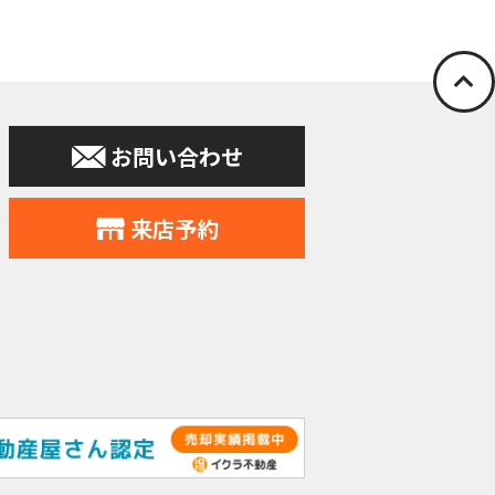
停止の依頼を所定
お問い合わせ
申込みの受付、
力会社又は業務
住所、電話番号
来店予約
す。
提供。
個人データをサ
れることとなり