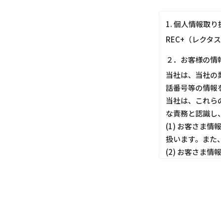
1. 個人情報取
REC+（レクタ
２．お客様の情
当社は、当社の
話番号等の情報
当社は、これら
な責務と認識し
(1) お客さ
扱います。また
(2) お客さ
しても適切にお
(3) お客さ
ってお客さま情
(4) お客さま
す。