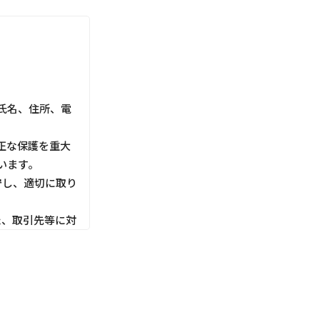
氏名、住所、電
正な保護を重大
います。
守し、適切に取り
た、取引先等に対
利用目的にしたが
切な管理を行いま