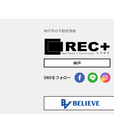
(5) 保有す
の窓口でお受け
具体的には、以
３．お客様の情
神戸市の不動産情報
当社は、不動産
訪問、提案、見
委託先等を通じ
等）を取得いた
(1) 不動産に
神戸
(2) 不動産に
(3) 不動産
SNSをフォロー
(4) ウェブ
(5) その他上記
なお、当社は、
イト管理会社に
このように提供