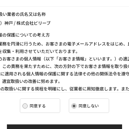
り扱い業者の氏名又は名称
ス）神戸 / 株式会社ビリーブ
報の保護についての考え方
業務を円滑に行うため、お客さまの電子メールアドレスをはじめ、
を収集・利用させていただいております。
のお客さまの個人情報（以下「お客さま情報」といいます。）の適
、この責務を果たすために、次の方針の下でお客さま情報を取り扱
ま情報に適用される個人情報の保護に関する法律その他の関係法令を遵
、適宜取扱いの改善に努めます。
ま情報の取扱いに関する規程を明確にし、従業者に周知徹底します。ま
客さま情報を取り扱うように要請します。
ま情報の収集に際しては、利用目的を特定して通知または公表し、その
同意する
同意しない
報を取り扱います。
情報の漏洩、紛失、改ざん等を防止するために必要な 対策を講じて適