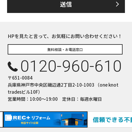
送信
るお客さま情報について、お客さま本人からの開示、訂正、削除、利用
して、誠意をもって対応いたします。
下の内容に従ってお客さま情報の取り扱いをいたします。
報の利用目的
HPを見たと言って、お気軽にお問い合わせください！
についてのサービスをお客さまにご利用いただくにあたり、各種の
積、各種の工事やサービス提供等の機会に、当社が直接あるいは協
無料相談・お電話窓口
て、お客さまの個人情報（お客さまの電子メールアドレス、氏名、
0120-960-610
しますが、これらの個人情報は下記の目的に利用させていただきま
ついてのサービスの提供
〒651-0084
ついてのサービスのアフターサービスの提供
兵庫県神戸市中央区磯辺通2丁目2-10-1003 （one knot
についてのサービスのお知らせ・ＰＲ、調査・データ集積、研究開発
tradesビル10F）
サイトシステム管理会社（以下「サイト管理会社」といいます。）への
営業時間：10:00〜19:00 定休日：毎週水曜日
(1)から(4)に附随する業務の実施
サイト管理会社が提供するサービス改善に必要な範囲で、お客様の
提供します。
された個人データにつきましては、サイト管理会社において管理さ