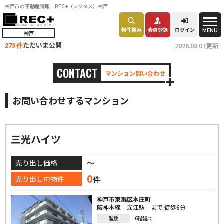
神戸市の不動産情報 REC+（レクタス）神戸
物件検索
会員登録
ログイン
MENU
神戸
ただいま公開
2026.08.07更新
273 件
CONTACT
マンション問い合わせ
お問い合わせするマンション
三光ハイツ
～
売り出し価格
0
件
売り出し中物件
神戸市東灘区本庄町
阪神本線 深江駅 まで 徒歩6分
階数
6階建て