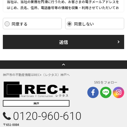
当社は、当社の業務を円滑に行うため、お客さまの電子メールアドレスを
はじめ、氏名、住所、電話番号等の情報を収集・利用させていただいてお
ります。
当社は、これらのお客さまの個人情報（以下「お客さま情報」といいま
同意する
同意しない
す。）の適正な保護を重大な責務と認識し、この責務を果たすために、次
の方針の下でお客さま情報を取り扱います。
(1) お客さま情報に適用される個人情報の保護に関する法律その他の関係
送信
法令を遵守し、適切に取り扱います。また、適宜取扱いの改善に努めま
す。
(2) お客さま情報の取扱いに関する規程を明確にし、従業者に周知徹底し
ます。また、取引先等に対しても適切にお客さま情報を取り扱うように要
請します。
(3) お客さま情報の収集に際しては、利用目的を特定して通知または公表
神戸市の不動産情報はREC+（レクタス）神戸へ
し、その利用目的にしたがってお客さま情報を取り扱います。
SNSをフォロー
(4) お客さま情報の漏洩、紛失、改ざん等を防止するために必要な 対策を
講じて適切な管理を行います。
(5) 保有するお客さま情報について、お客さま本人からの開示、訂正、削
除、利用停止の依頼を所定の窓口でお受けして、誠意をもって対応いたし
神戸
ます。
0120-960-610
具体的には、以下の内容に従ってお客さま情報の取り扱いをいたします。
〒651-0084
３．お客様の情報の利用目的