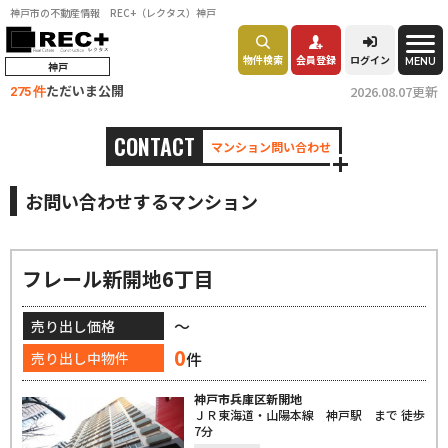
神戸市の不動産情報 REC+（レクタス）神戸
物件検索
会員登録
ログイン
MENU
神戸
ただいま公開
2026.08.07更新
275 件
CONTACT
マンション問い合わせ
お問い合わせするマンション
フレール新開地6丁目
～
売り出し価格
0
件
売り出し中物件
神戸市兵庫区新開地
ＪＲ東海道・山陽本線 神戸駅 まで 徒歩
7分