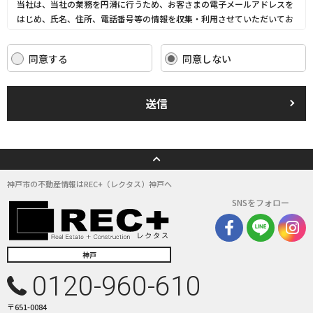
当社は、当社の業務を円滑に行うため、お客さまの電子メールアドレスを
はじめ、氏名、住所、電話番号等の情報を収集・利用させていただいてお
ります。
当社は、これらのお客さまの個人情報（以下「お客さま情報」といいま
同意する
同意しない
す。）の適正な保護を重大な責務と認識し、この責務を果たすために、次
の方針の下でお客さま情報を取り扱います。
(1) お客さま情報に適用される個人情報の保護に関する法律その他の関係
送信
法令を遵守し、適切に取り扱います。また、適宜取扱いの改善に努めま
す。
(2) お客さま情報の取扱いに関する規程を明確にし、従業者に周知徹底し
ます。また、取引先等に対しても適切にお客さま情報を取り扱うように要
請します。
(3) お客さま情報の収集に際しては、利用目的を特定して通知または公表
神戸市の不動産情報はREC+（レクタス）神戸へ
し、その利用目的にしたがってお客さま情報を取り扱います。
SNSをフォロー
(4) お客さま情報の漏洩、紛失、改ざん等を防止するために必要な 対策を
講じて適切な管理を行います。
(5) 保有するお客さま情報について、お客さま本人からの開示、訂正、削
除、利用停止の依頼を所定の窓口でお受けして、誠意をもって対応いたし
神戸
ます。
0120-960-610
具体的には、以下の内容に従ってお客さま情報の取り扱いをいたします。
〒651-0084
３．お客様の情報の利用目的