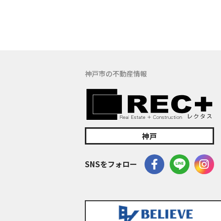
す。
(5) 保有す
の窓口でお受け
具体的には、以
３．お客様の情
神戸市の不動産情報
当社は、不動産
訪問、提案、見
委託先等を通じ
等）を取得いた
(1) 不動産に
神戸
(2) 不動産に
(3) 不動産
SNSをフォロー
(4) ウェブ
(5) その他上記
なお、当社は、
イト管理会社に