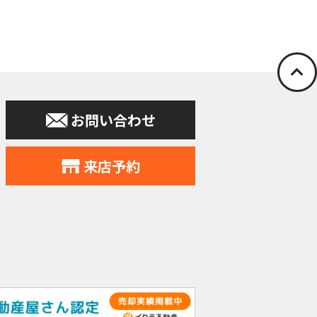
停止の依頼を所定
お問い合わせ
申込みの受付、
力会社又は業務
住所、電話番号
来店予約
す。
提供。
個人データをサ