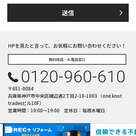
送信
るお客さま情報について、お客さま本人からの開示、訂正、削除、利用
して、誠意をもって対応いたします。
下の内容に従ってお客さま情報の取り扱いをいたします。
報の利用目的
HPを見たと言って、お気軽にお問い合わせください！
についてのサービスをお客さまにご利用いただくにあたり、各種の
積、各種の工事やサービス提供等の機会に、当社が直接あるいは協
無料相談・お電話窓口
て、お客さまの個人情報（お客さまの電子メールアドレス、氏名、
0120-960-610
しますが、これらの個人情報は下記の目的に利用させていただきま
ついてのサービスの提供
〒651-0084
ついてのサービスのアフターサービスの提供
兵庫県神戸市中央区磯辺通2丁目2-10-1003 （one knot
についてのサービスのお知らせ・ＰＲ、調査・データ集積、研究開発
tradesビル10F）
サイトシステム管理会社（以下「サイト管理会社」といいます。）への
営業時間：10:00〜19:00 定休日：毎週水曜日
(1)から(4)に附随する業務の実施
サイト管理会社が提供するサービス改善に必要な範囲で、お客様の
提供します。