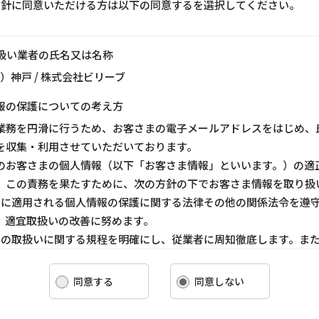
方針に同意いただける方は以下の同意するを選択してください。
り扱い業者の氏名又は名称
ス）神戸 / 株式会社ビリーブ
報の保護についての考え方
業務を円滑に行うため、お客さまの電子メールアドレスをはじめ、
を収集・利用させていただいております。
のお客さまの個人情報（以下「お客さま情報」といいます。）の適
、この責務を果たすために、次の方針の下でお客さま情報を取り扱
ま情報に適用される個人情報の保護に関する法律その他の関係法令を遵
、適宜取扱いの改善に努めます。
ま情報の取扱いに関する規程を明確にし、従業者に周知徹底します。ま
客さま情報を取り扱うように要請します。
ま情報の収集に際しては、利用目的を特定して通知または公表し、その
同意する
同意しない
報を取り扱います。
情報の漏洩、紛失、改ざん等を防止するために必要な 対策を講じて適