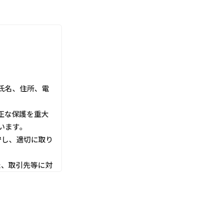
氏名、住所、電
正な保護を重大
います。
守し、適切に取り
た、取引先等に対
利用目的にしたが
切な管理を行いま