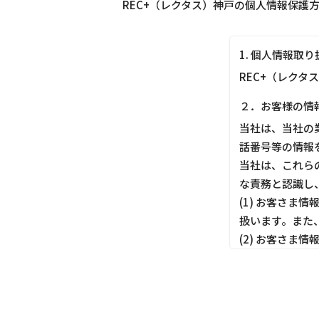
REC+（レクタス）神戸の個人情報保護
1. 個人情報取
REC+（レクタ
２．お客様の情
当社は、当社の
話番号等の情報
当社は、これら
な責務と認識し
(1) お客さ
扱います。また
(2) お客さ
しても適切にお
(3) お客さ
ってお客さま情
(4) お客さま