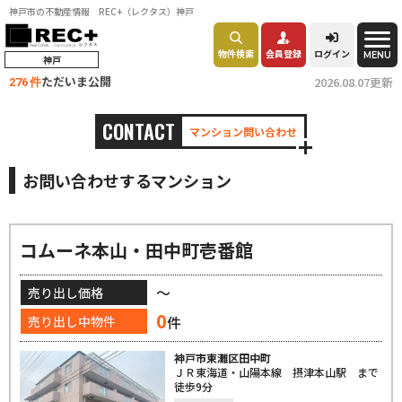
神戸市の不動産情報 REC+（レクタス）神戸
物件検索
会員登録
ログイン
MENU
神戸
ただいま公開
2026.08.07更新
276 件
CONTACT
マンション問い合わせ
お問い合わせするマンション
コムーネ本山・田中町壱番館
～
売り出し価格
0
件
売り出し中物件
神戸市東灘区田中町
ＪＲ東海道・山陽本線 摂津本山駅 まで
徒歩9分