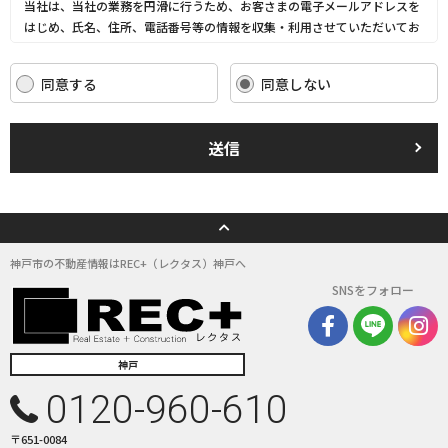
当社は、当社の業務を円滑に行うため、お客さまの電子メールアドレスを
はじめ、氏名、住所、電話番号等の情報を収集・利用させていただいてお
ります。
当社は、これらのお客さまの個人情報（以下「お客さま情報」といいま
同意する
同意しない
す。）の適正な保護を重大な責務と認識し、この責務を果たすために、次
の方針の下でお客さま情報を取り扱います。
(1) お客さま情報に適用される個人情報の保護に関する法律その他の関係
送信
法令を遵守し、適切に取り扱います。また、適宜取扱いの改善に努めま
す。
(2) お客さま情報の取扱いに関する規程を明確にし、従業者に周知徹底し
ます。また、取引先等に対しても適切にお客さま情報を取り扱うように要
請します。
(3) お客さま情報の収集に際しては、利用目的を特定して通知または公表
神戸市の不動産情報はREC+（レクタス）神戸へ
し、その利用目的にしたがってお客さま情報を取り扱います。
SNSをフォロー
(4) お客さま情報の漏洩、紛失、改ざん等を防止するために必要な 対策を
講じて適切な管理を行います。
(5) 保有するお客さま情報について、お客さま本人からの開示、訂正、削
除、利用停止の依頼を所定の窓口でお受けして、誠意をもって対応いたし
神戸
ます。
0120-960-610
具体的には、以下の内容に従ってお客さま情報の取り扱いをいたします。
〒651-0084
３．お客様の情報の利用目的