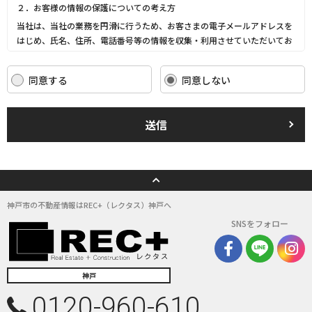
２．お客様の情報の保護についての考え方
当社は、当社の業務を円滑に行うため、お客さまの電子メールアドレスを
はじめ、氏名、住所、電話番号等の情報を収集・利用させていただいてお
ります。
当社は、これらのお客さまの個人情報（以下「お客さま情報」といいま
同意する
同意しない
す。）の適正な保護を重大な責務と認識し、この責務を果たすために、次
の方針の下でお客さま情報を取り扱います。
(1) お客さま情報に適用される個人情報の保護に関する法律その他の関係
送信
法令を遵守し、適切に取り扱います。また、適宜取扱いの改善に努めま
す。
(2) お客さま情報の取扱いに関する規程を明確にし、従業者に周知徹底し
ます。また、取引先等に対しても適切にお客さま情報を取り扱うように要
請します。
(3) お客さま情報の収集に際しては、利用目的を特定して通知または公表
神戸市の不動産情報はREC+（レクタス）神戸へ
し、その利用目的にしたがってお客さま情報を取り扱います。
SNSをフォロー
(4) お客さま情報の漏洩、紛失、改ざん等を防止するために必要な 対策を
講じて適切な管理を行います。
(5) 保有するお客さま情報について、お客さま本人からの開示、訂正、削
除、利用停止の依頼を所定の窓口でお受けして、誠意をもって対応いたし
神戸
ます。
0120-960-610
具体的には、以下の内容に従ってお客さま情報の取り扱いをいたします。