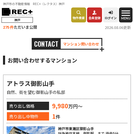
神戸市の不動産情報 REC+（レクタス）神戸
物件検索
会員登録
ログイン
MENU
神戸
ただいま公開
2026.08.06更新
275 件
CONTACT
マンション問い合わせ
お問い合わせするマンション
アトラス御影山手
自然、街を望む御影山手の私邸
9,980
万円～
売り出し価格
1
件
売り出し中物件
神戸市東灘区御影山手
阪急神戸本線 御影駅 まで 徒歩5分