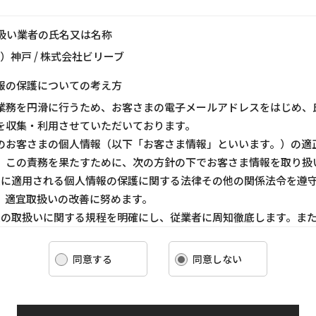
り扱い業者の氏名又は名称
ス）神戸 / 株式会社ビリーブ
報の保護についての考え方
業務を円滑に行うため、お客さまの電子メールアドレスをはじめ、
を収集・利用させていただいております。
のお客さまの個人情報（以下「お客さま情報」といいます。）の適
、この責務を果たすために、次の方針の下でお客さま情報を取り扱
ま情報に適用される個人情報の保護に関する法律その他の関係法令を遵
、適宜取扱いの改善に努めます。
ま情報の取扱いに関する規程を明確にし、従業者に周知徹底します。ま
客さま情報を取り扱うように要請します。
ま情報の収集に際しては、利用目的を特定して通知または公表し、その
同意する
同意しない
報を取り扱います。
情報の漏洩、紛失、改ざん等を防止するために必要な 対策を講じて適