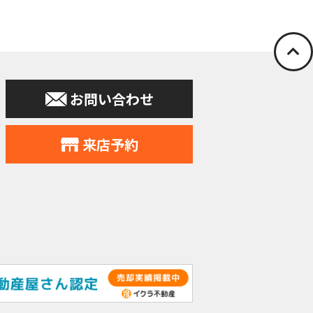
停止の依頼を所定
お問い合わせ
申込みの受付、
力会社又は業務
住所、電話番号
来店予約
す。
提供。
個人データをサ
れることとなり