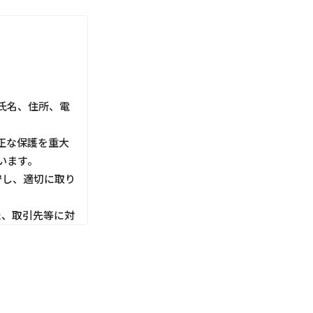
氏名、住所、電
正な保護を重大
います。
守し、適切に取り
た、取引先等に対
利用目的にしたが
切な管理を行いま