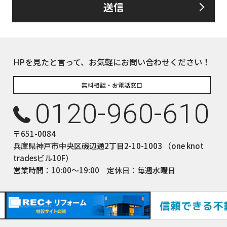
送信
るお客さま情報について、お客さま本人からの開示、訂正、削除、利用
して、誠意をもって対応いたします。
下の内容に従ってお客さま情報の取り扱いをいたします。
報の利用目的
HPを見たと言って、お気軽にお問い合わせください！
についてのサービスをお客さまにご利用いただくにあたり、各種の
積、各種の工事やサービス提供等の機会に、当社が直接あるいは協
無料相談・お電話窓口
て、お客さまの個人情報（お客さまの電子メールアドレス、氏名、
0120-960-610
しますが、これらの個人情報は下記の目的に利用させていただきま
ついてのサービスの提供
〒651-0084
ついてのサービスのアフターサービスの提供
兵庫県神戸市中央区磯辺通2丁目2-10-1003 （one knot
についてのサービスのお知らせ・ＰＲ、調査・データ集積、研究開発
tradesビル10F）
サイトシステム管理会社（以下「サイト管理会社」といいます。）への
営業時間：10:00〜19:00 定休日：毎週水曜日
(1)から(4)に附随する業務の実施
サイト管理会社が提供するサービス改善に必要な範囲で、お客様の
提供します。
された個人データにつきましては、サイト管理会社において管理さ