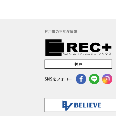
(5) 保有す
の窓口でお受け
具体的には、以
３．お客様の情
神戸市の不動産情報
当社は、不動産
訪問、提案、見
委託先等を通じ
等）を取得いた
(1) 不動産に
神戸
(2) 不動産に
(3) 不動産
SNSをフォロー
(4) ウェブ
(5) その他上記
なお、当社は、
イト管理会社に
このように提供