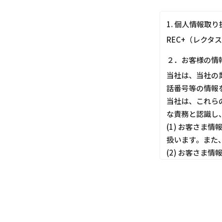
1. 個人情報取
REC+（レクタ
２．お客様の情
当社は、当社の
話番号等の情報
当社は、これら
な責務と認識し
(1) お客さ
扱います。また
(2) お客さ
しても適切にお
(3) お客さ
ってお客さま情
(4) お客さま
す。