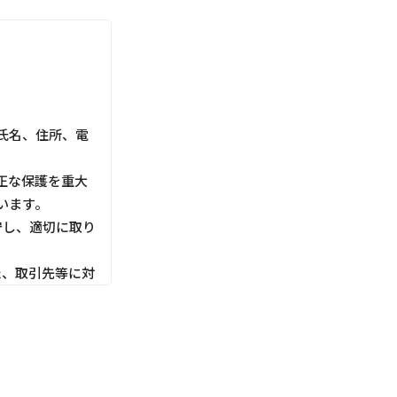
氏名、住所、電
正な保護を重大
います。
守し、適切に取り
た、取引先等に対
利用目的にしたが
切な管理を行いま