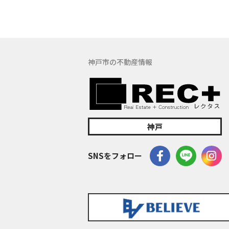
(5) 保有す
の窓口でお受け
具体的には、以
３．お客様の情
神戸市の不動産情報
当社は、不動産
訪問、提案、見
委託先等を通じ
等）を取得いた
(1) 不動産に
神戸
(2) 不動産に
(3) 不動産
SNSをフォロー
(4) ウェブ
(5) その他上記
なお、当社は、
イト管理会社に
このように提供