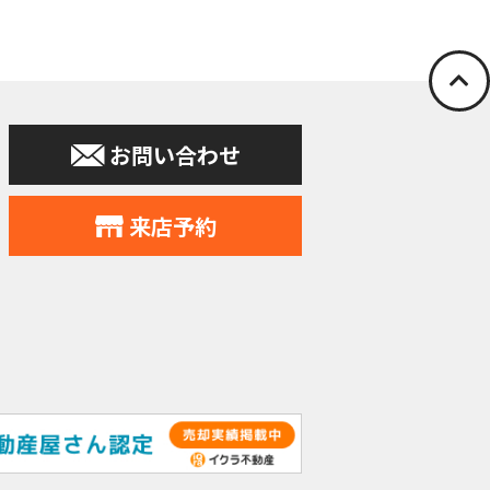
停止の依頼を所定
お問い合わせ
申込みの受付、
力会社又は業務
住所、電話番号
来店予約
す。
提供。
個人データをサ
れることとなり