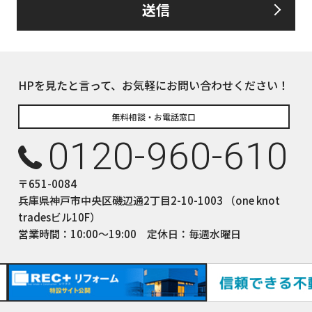
送信
るお客さま情報について、お客さま本人からの開示、訂正、削除、利用
して、誠意をもって対応いたします。
下の内容に従ってお客さま情報の取り扱いをいたします。
報の利用目的
HPを見たと言って、お気軽にお問い合わせください！
についてのサービスをお客さまにご利用いただくにあたり、各種の
積、各種の工事やサービス提供等の機会に、当社が直接あるいは協
無料相談・お電話窓口
て、お客さまの個人情報（お客さまの電子メールアドレス、氏名、
0120-960-610
しますが、これらの個人情報は下記の目的に利用させていただきま
ついてのサービスの提供
〒651-0084
ついてのサービスのアフターサービスの提供
兵庫県神戸市中央区磯辺通2丁目2-10-1003 （one knot
についてのサービスのお知らせ・ＰＲ、調査・データ集積、研究開発
tradesビル10F）
サイトシステム管理会社（以下「サイト管理会社」といいます。）への
営業時間：10:00〜19:00 定休日：毎週水曜日
(1)から(4)に附随する業務の実施
サイト管理会社が提供するサービス改善に必要な範囲で、お客様の
提供します。
された個人データにつきましては、サイト管理会社において管理さ