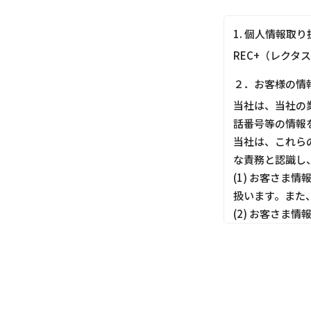
1. 個人情報取
REC+（レクタ
２．お客様の情
当社は、当社の
話番号等の情報
当社は、これら
な責務と認識し
(1) お客さ
扱います。また
(2) お客さ
しても適切にお
(3) お客さ
ってお客さま情
(4) お客さま
す。