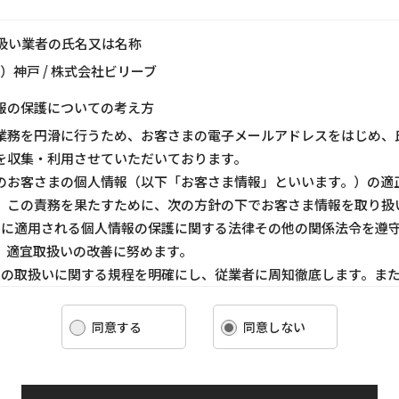
り扱い業者の氏名又は名称
ス）神戸 / 株式会社ビリーブ
報の保護についての考え方
業務を円滑に行うため、お客さまの電子メールアドレスをはじめ、
を収集・利用させていただいております。
のお客さまの個人情報（以下「お客さま情報」といいます。）の適
、この責務を果たすために、次の方針の下でお客さま情報を取り扱
ま情報に適用される個人情報の保護に関する法律その他の関係法令を遵
、適宜取扱いの改善に努めます。
ま情報の取扱いに関する規程を明確にし、従業者に周知徹底します。ま
客さま情報を取り扱うように要請します。
ま情報の収集に際しては、利用目的を特定して通知または公表し、その
同意する
同意しない
報を取り扱います。
情報の漏洩、紛失、改ざん等を防止するために必要な 対策を講じて適