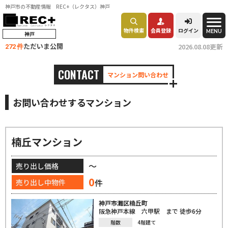
神戸市の不動産情報 REC+（レクタス）神戸
物件検索
会員登録
ログイン
MENU
神戸
ただいま公開
2026.08.08更新
272 件
CONTACT
マンション問い合わせ
お問い合わせするマンション
楠丘マンション
～
売り出し価格
0
件
売り出し中物件
神戸市灘区楠丘町
阪急神戸本線 六甲駅 まで 徒歩6分
階数
4階建て