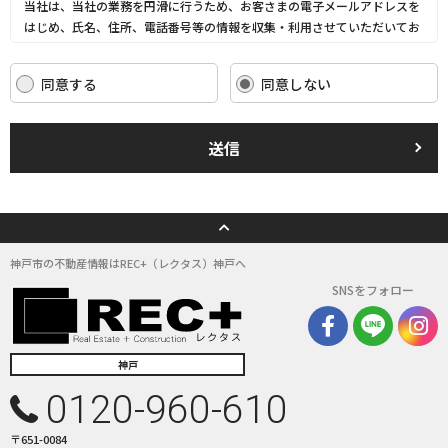
当社は、当社の業務を円滑に行うため、お客さまの電子メールアドレスを
はじめ、氏名、住所、電話番号等の情報を収集・利用させていただいてお
ります。
当社は、これらのお客さまの個人情報（以下「お客さま情報」といいま
同意する
同意しない
す。）の適正な保護を重大な責務と認識し、この責務を果たすために、次
の方針の下でお客さま情報を取り扱います。
(1) お客さま情報に適用される個人情報の保護に関する法律その他の関係
送信
法令を遵守し、適切に取り扱います。また、適宜取扱いの改善に努めま
す。
(2) お客さま情報の取扱いに関する規程を明確にし、従業者に周知徹底し
ます。また、取引先等に対しても適切にお客さま情報を取り扱うように要
請します。
(3) お客さま情報の収集に際しては、利用目的を特定して通知または公表
神戸市の不動産情報はREC+（レクタス）神戸へ
し、その利用目的にしたがってお客さま情報を取り扱います。
SNSをフォロー
(4) お客さま情報の漏洩、紛失、改ざん等を防止するために必要な 対策を
講じて適切な管理を行います。
(5) 保有するお客さま情報について、お客さま本人からの開示、訂正、削
除、利用停止の依頼を所定の窓口でお受けして、誠意をもって対応いたし
神戸
ます。
0120-960-610
具体的には、以下の内容に従ってお客さま情報の取り扱いをいたします。
〒651-0084
３．お客様の情報の利用目的