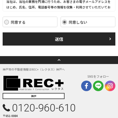
当社は、当社の業務を円滑に行うため、お客さまの電子メールアドレスを
はじめ、氏名、住所、電話番号等の情報を収集・利用させていただいてお
ります。
当社は、これらのお客さまの個人情報（以下「お客さま情報」といいま
同意する
同意しない
す。）の適正な保護を重大な責務と認識し、この責務を果たすために、次
の方針の下でお客さま情報を取り扱います。
(1) お客さま情報に適用される個人情報の保護に関する法律その他の関係
送信
法令を遵守し、適切に取り扱います。また、適宜取扱いの改善に努めま
す。
(2) お客さま情報の取扱いに関する規程を明確にし、従業者に周知徹底し
ます。また、取引先等に対しても適切にお客さま情報を取り扱うように要
請します。
(3) お客さま情報の収集に際しては、利用目的を特定して通知または公表
神戸市の不動産情報はREC+（レクタス）神戸へ
し、その利用目的にしたがってお客さま情報を取り扱います。
SNSをフォロー
(4) お客さま情報の漏洩、紛失、改ざん等を防止するために必要な 対策を
講じて適切な管理を行います。
(5) 保有するお客さま情報について、お客さま本人からの開示、訂正、削
除、利用停止の依頼を所定の窓口でお受けして、誠意をもって対応いたし
神戸
ます。
0120-960-610
具体的には、以下の内容に従ってお客さま情報の取り扱いをいたします。
〒651-0084
３．お客様の情報の利用目的