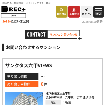
神戸市の不動産情報 REC+（レクタス）神戸
物件検索
会員登録
ログイン
MENU
神戸
ただいま公開
2026.08.10更新
268 件
CONTACT
マンション問い合わせ
お問い合わせするマンション
サンクタス六甲VIEWS
～
売り出し価格
0
件
売り出し中物件
神戸市灘区大土平町
阪急神戸本線 六甲駅 まで 徒歩10分
階数
13階建て