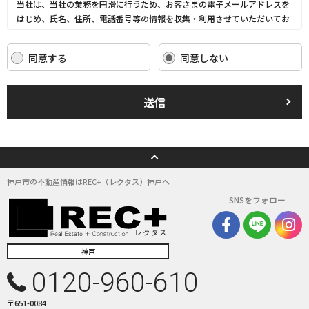
当社は、当社の業務を円滑に行うため、お客さまの電子メールアドレスを
はじめ、氏名、住所、電話番号等の情報を収集・利用させていただいてお
ります。
当社は、これらのお客さまの個人情報（以下「お客さま情報」といいま
同意する
同意しない
す。）の適正な保護を重大な責務と認識し、この責務を果たすために、次
の方針の下でお客さま情報を取り扱います。
(1) お客さま情報に適用される個人情報の保護に関する法律その他の関係
送信
法令を遵守し、適切に取り扱います。また、適宜取扱いの改善に努めま
す。
(2) お客さま情報の取扱いに関する規程を明確にし、従業者に周知徹底し
ます。また、取引先等に対しても適切にお客さま情報を取り扱うように要
請します。
(3) お客さま情報の収集に際しては、利用目的を特定して通知または公表
神戸市の不動産情報はREC+（レクタス）神戸へ
し、その利用目的にしたがってお客さま情報を取り扱います。
SNSをフォロー
(4) お客さま情報の漏洩、紛失、改ざん等を防止するために必要な 対策を
講じて適切な管理を行います。
(5) 保有するお客さま情報について、お客さま本人からの開示、訂正、削
除、利用停止の依頼を所定の窓口でお受けして、誠意をもって対応いたし
神戸
ます。
0120-960-610
具体的には、以下の内容に従ってお客さま情報の取り扱いをいたします。
〒651-0084
３．お客様の情報の利用目的