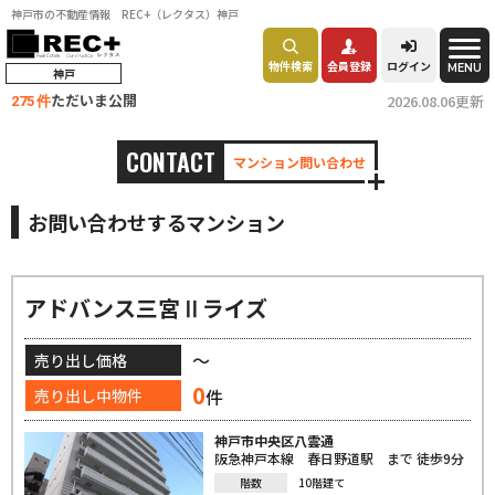
神戸市の不動産情報 REC+（レクタス）神戸
物件検索
会員登録
ログイン
MENU
神戸
ただいま公開
2026.08.06更新
275 件
CONTACT
マンション問い合わせ
お問い合わせするマンション
アドバンス三宮Ⅱライズ
～
売り出し価格
0
件
売り出し中物件
神戸市中央区八雲通
阪急神戸本線 春日野道駅 まで 徒歩9分
階数
10階建て