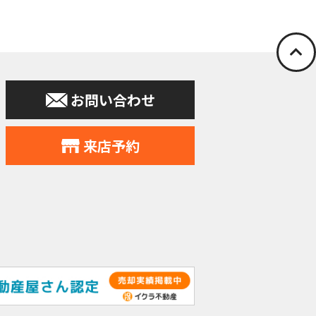
停止の依頼を所定
お問い合わせ
申込みの受付、
力会社又は業務
住所、電話番号
来店予約
す。
提供。
個人データをサ
れることとなり