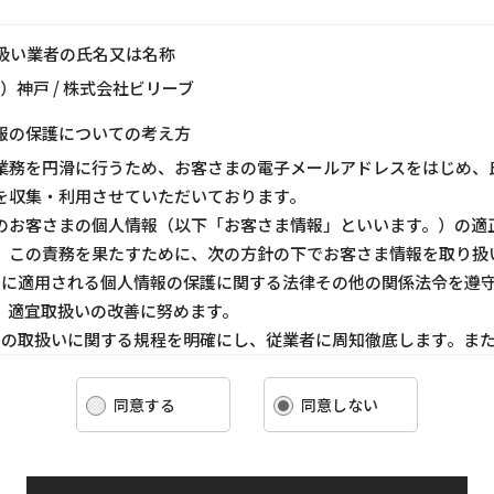
り扱い業者の氏名又は名称
ス）神戸 / 株式会社ビリーブ
報の保護についての考え方
業務を円滑に行うため、お客さまの電子メールアドレスをはじめ、
を収集・利用させていただいております。
のお客さまの個人情報（以下「お客さま情報」といいます。）の適
、この責務を果たすために、次の方針の下でお客さま情報を取り扱
ま情報に適用される個人情報の保護に関する法律その他の関係法令を遵
、適宜取扱いの改善に努めます。
ま情報の取扱いに関する規程を明確にし、従業者に周知徹底します。ま
客さま情報を取り扱うように要請します。
ま情報の収集に際しては、利用目的を特定して通知または公表し、その
同意する
同意しない
報を取り扱います。
情報の漏洩、紛失、改ざん等を防止するために必要な 対策を講じて適