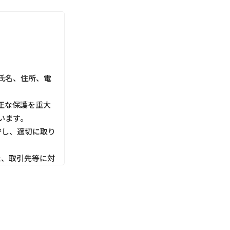
氏名、住所、電
正な保護を重大
います。
守し、適切に取り
た、取引先等に対
利用目的にしたが
切な管理を行いま