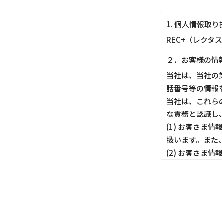
1. 個人情報取
REC+（レクタ
２．お客様の情
当社は、当社の
話番号等の情報
当社は、これら
な責務と認識し
(1) お客さ
扱います。また
(2) お客さ
しても適切にお
(3) お客さ
ってお客さま情
(4) お客さま
す。