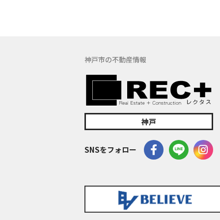
(5) 保有す
の窓口でお受け
具体的には、以
３．お客様の情
神戸市の不動産情報
当社は、不動産
訪問、提案、見
委託先等を通じ
等）を取得いた
(1) 不動産に
神戸
(2) 不動産に
(3) 不動産
SNSをフォロー
(4) ウェブ
(5) その他上記
なお、当社は、
イト管理会社に
このように提供