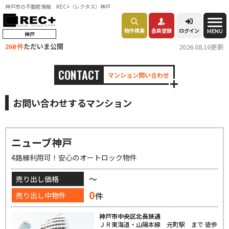
神戸市の不動産情報 REC+（レクタス）神戸
物件検索
会員登録
ログイン
MENU
神戸
ただいま公開
2026.08.10更新
268 件
CONTACT
マンション問い合わせ
お問い合わせするマンション
ニューブ神戸
4路線利用可！安心のオートロック物件
～
売り出し価格
0
件
売り出し中物件
神戸市中央区北長狭通
ＪＲ東海道・山陽本線 元町駅 まで 徒歩