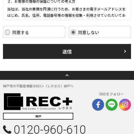
２．お客様の情報の保護についての考え方
当社は、当社の業務を円滑に行うため、お客さまの電子メールアドレスを
はじめ、氏名、住所、電話番号等の情報を収集・利用させていただいてお
ります。
当社は、これらのお客さまの個人情報（以下「お客さま情報」といいま
同意する
同意しない
す。）の適正な保護を重大な責務と認識し、この責務を果たすために、次
の方針の下でお客さま情報を取り扱います。
(1) お客さま情報に適用される個人情報の保護に関する法律その他の関係
送信
法令を遵守し、適切に取り扱います。また、適宜取扱いの改善に努めま
す。
(2) お客さま情報の取扱いに関する規程を明確にし、従業者に周知徹底し
ます。また、取引先等に対しても適切にお客さま情報を取り扱うように要
請します。
(3) お客さま情報の収集に際しては、利用目的を特定して通知または公表
神戸市の不動産情報はREC+（レクタス）神戸へ
し、その利用目的にしたがってお客さま情報を取り扱います。
SNSをフォロー
(4) お客さま情報の漏洩、紛失、改ざん等を防止するために必要な 対策を
講じて適切な管理を行います。
(5) 保有するお客さま情報について、お客さま本人からの開示、訂正、削
除、利用停止の依頼を所定の窓口でお受けして、誠意をもって対応いたし
神戸
ます。
0120-960-610
具体的には、以下の内容に従ってお客さま情報の取り扱いをいたします。