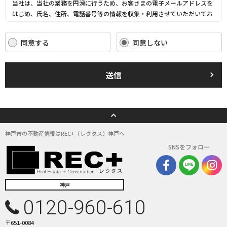
当社は、当社の業務を円滑に行うため、お客さまの電子メールアドレスを
はじめ、氏名、住所、電話番号等の情報を収集・利用させていただいてお
ります。
当社は、これらのお客さまの個人情報（以下「お客さま情報」といいま
同意する
同意しない
す。）の適正な保護を重大な責務と認識し、この責務を果たすために、次
の方針の下でお客さま情報を取り扱います。
(1) お客さま情報に適用される個人情報の保護に関する法律その他の関係
送信
法令を遵守し、適切に取り扱います。また、適宜取扱いの改善に努めま
す。
(2) お客さま情報の取扱いに関する規程を明確にし、従業者に周知徹底し
ます。また、取引先等に対しても適切にお客さま情報を取り扱うように要
請します。
(3) お客さま情報の収集に際しては、利用目的を特定して通知または公表
神戸市の不動産情報はREC+（レクタス）神戸へ
し、その利用目的にしたがってお客さま情報を取り扱います。
SNSをフォロー
(4) お客さま情報の漏洩、紛失、改ざん等を防止するために必要な 対策を
講じて適切な管理を行います。
(5) 保有するお客さま情報について、お客さま本人からの開示、訂正、削
除、利用停止の依頼を所定の窓口でお受けして、誠意をもって対応いたし
神戸
ます。
0120-960-610
具体的には、以下の内容に従ってお客さま情報の取り扱いをいたします。
〒651-0084
３．お客様の情報の利用目的