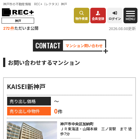
神戸市の不動産情報 REC+（レクタス）神戸
物件検索
会員登録
ログイン
MENU
神戸
ただいま公開
2026.08.08更新
272 件
CONTACT
マンション問い合わせ
お問い合わせするマンション
KAISEI新神戸
～
売り出し価格
0
件
売り出し中物件
神戸市中央区加納町
ＪＲ東海道・山陽本線 三ノ宮駅 まで 徒
歩7分