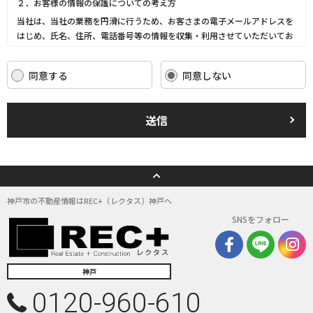
２．お客様の情報の保護についての考え方
当社は、当社の業務を円滑に行うため、お客さまの電子メールアドレスを
はじめ、氏名、住所、電話番号等の情報を収集・利用させていただいてお
ります。
当社は、これらのお客さまの個人情報（以下「お客さま情報」といいま
同意する
同意しない
す。）の適正な保護を重大な責務と認識し、この責務を果たすために、次
の方針の下でお客さま情報を取り扱います。
(1) お客さま情報に適用される個人情報の保護に関する法律その他の関係
送信
法令を遵守し、適切に取り扱います。また、適宜取扱いの改善に努めま
す。
(2) お客さま情報の取扱いに関する規程を明確にし、従業者に周知徹底し
ます。また、取引先等に対しても適切にお客さま情報を取り扱うように要
請します。
(3) お客さま情報の収集に際しては、利用目的を特定して通知または公表
神戸市の不動産情報はREC+（レクタス）神戸へ
し、その利用目的にしたがってお客さま情報を取り扱います。
SNSをフォロー
(4) お客さま情報の漏洩、紛失、改ざん等を防止するために必要な 対策を
講じて適切な管理を行います。
(5) 保有するお客さま情報について、お客さま本人からの開示、訂正、削
除、利用停止の依頼を所定の窓口でお受けして、誠意をもって対応いたし
神戸
ます。
0120-960-610
具体的には、以下の内容に従ってお客さま情報の取り扱いをいたします。