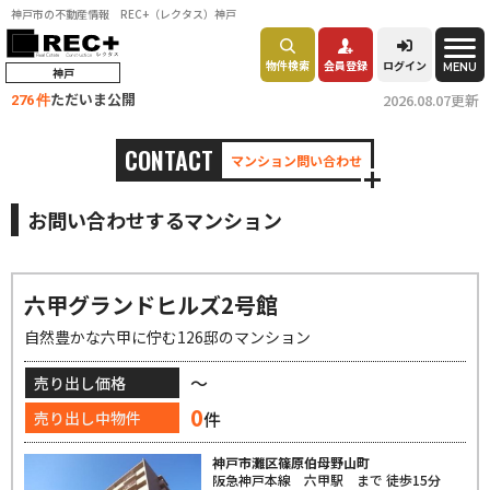
神戸市の不動産情報 REC+（レクタス）神戸
物件検索
会員登録
ログイン
MENU
神戸
ただいま公開
2026.08.07更新
276 件
CONTACT
マンション問い合わせ
お問い合わせするマンション
六甲グランドヒルズ2号館
自然豊かな六甲に佇む126邸のマンション
～
売り出し価格
0
件
売り出し中物件
神戸市灘区篠原伯母野山町
阪急神戸本線 六甲駅 まで 徒歩15分