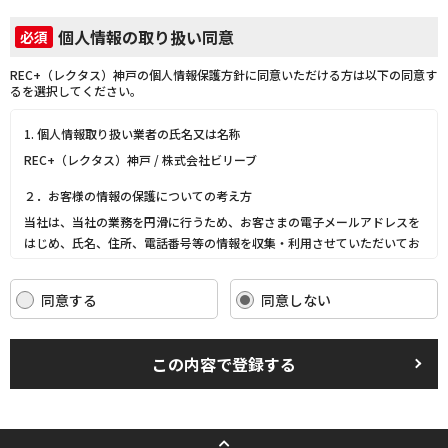
個人情報の取り扱い同意
必須
REC+（レクタス）神戸の個人情報保護方針に同意いただける方は以下の同意す
るを選択してください。
1. 個人情報取り扱い業者の氏名又は名称
REC+（レクタス）神戸 / 株式会社ビリーブ
２．お客様の情報の保護についての考え方
当社は、当社の業務を円滑に行うため、お客さまの電子メールアドレスを
はじめ、氏名、住所、電話番号等の情報を収集・利用させていただいてお
ります。
当社は、これらのお客さまの個人情報（以下「お客さま情報」といいま
同意する
同意しない
す。）の適正な保護を重大な責務と認識し、この責務を果たすために、次
の方針の下でお客さま情報を取り扱います。
(1) お客さま情報に適用される個人情報の保護に関する法律その他の関係
この内容で登録する
法令を遵守し、適切に取り扱います。また、適宜取扱いの改善に努めま
す。
(2) お客さま情報の取扱いに関する規程を明確にし、従業者に周知徹底し
ます。また、取引先等に対しても適切にお客さま情報を取り扱うように要