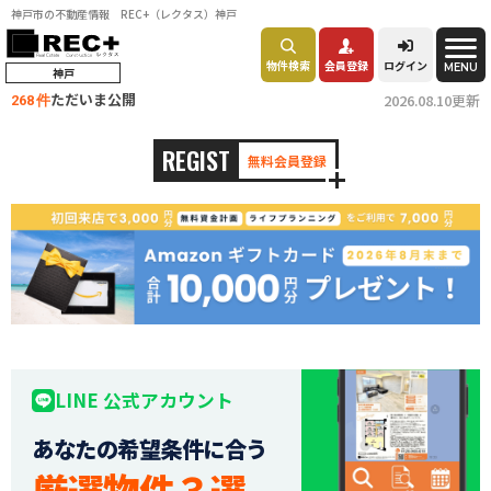
神戸市の不動産情報 REC+（レクタス）神戸
物件検索
会員登録
ログイン
MENU
神戸
ただいま公開
2026.08.10更新
268 件
REGIST
無料会員登録
LINE 公式アカウント
あなたの希望条件に合う
厳選物件３選