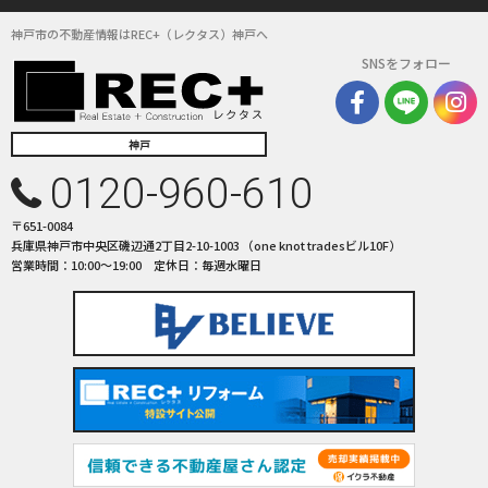
請します。
(3) お客さま情報の収集に際しては、利用目的を特定して通知または公表
神戸市の不動産情報はREC+（レクタス）神戸へ
し、その利用目的にしたがってお客さま情報を取り扱います。
SNSをフォロー
(4) お客さま情報の漏洩、紛失、改ざん等を防止するために必要な 対策を
講じて適切な管理を行います。
(5) 保有するお客さま情報について、お客さま本人からの開示、訂正、削
除、利用停止の依頼を所定の窓口でお受けして、誠意をもって対応いたし
神戸
ます。
0120-960-610
具体的には、以下の内容に従ってお客さま情報の取り扱いをいたします。
〒651-0084
３．お客様の情報の利用目的
兵庫県神戸市中央区磯辺通2丁目2-10-1003 （one knot tradesビル10F）
当社は、不動産についてのサービスをお客さまにご利用いただくにあた
営業時間：10:00〜19:00 定休日：毎週水曜日
り、各種の申込みの受付、訪問、提案、見積、各種の工事やサービス提供
等の機会に、当社が直接あるいは協力会社又は業務委託先等を通じて、お
客さまの個人情報（お客さまの電子メールアドレス、氏名、住所、電話番
号等）を取得いたしますが、これらの個人情報は下記の目的に利用させて
いただきます。
(1) 不動産についてのサービスの提供
(2) 不動産についてのサービスのアフターサービスの提供
(3) 不動産についてのサービスのお知らせ・ＰＲ、調査・データ集積、研
究開発
(4) ウェブサイトシステム管理会社（以下「サイト管理会社」といいま