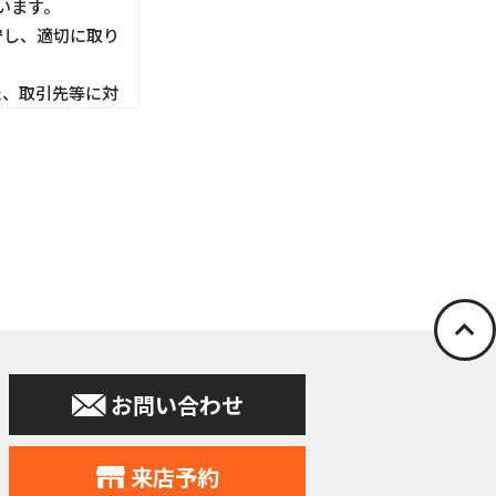
います。
守し、適切に取り
た、取引先等に対
利用目的にしたが
切な管理を行いま
停止の依頼を所定
お問い合わせ
申込みの受付、
力会社又は業務
住所、電話番号
来店予約
す。