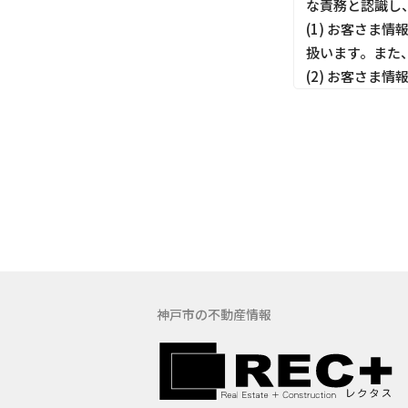
な責務と認識し
(1) お客さ
扱います。また
(2) お客さ
しても適切にお
(3) お客さ
ってお客さま情
(4) お客さま
す。
(5) 保有す
の窓口でお受け
具体的には、以
３．お客様の情
神戸市の不動産情報
当社は、不動産
訪問、提案、見
委託先等を通じ
等）を取得いた