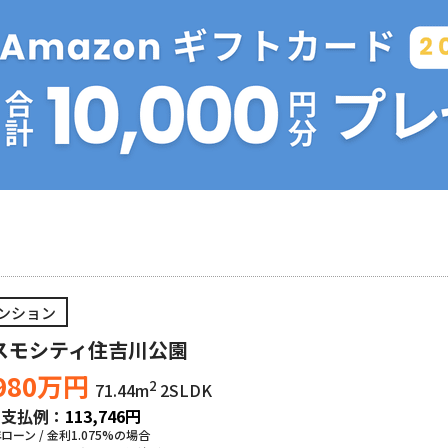
ンション
スモシティ住吉川公園
980
万円
2
71.44m
2SLDK
々支払例：
113,746
円
年ローン / 金利1.075%の場合