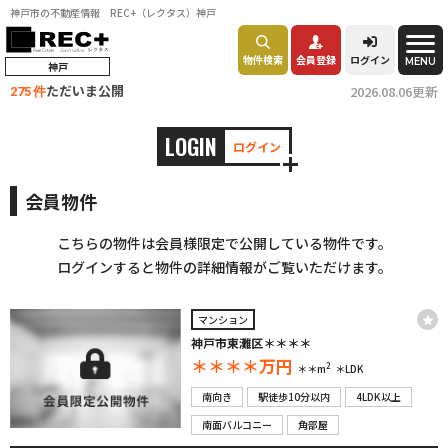
神戸市の不動産情報 REC+（レクタス）神戸
物件検索
会員登録
ログイン
MENU
神戸
ただいま公開
2026.08.06更新
275 件
LOGIN
ログイン
会員物件
こちらの物件は会員様限定で公開している物件です。
ログインすると物件の詳細情報がご覧いただけます。
マンション
神戸市東灘区＊＊＊＊
＊＊＊＊
万円
2
＊＊m
＊LDK
南向き
駅徒歩10分以内
4LDK以上
南面バルコニー
角部屋