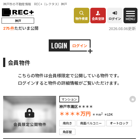
神戸市の不動産情報 REC+（レクタス）神戸
物件検索
会員登録
ログイン
MENU
神戸
ただいま公開
2026.08.06更新
275 件
LOGIN
ログイン
会員物件
こちらの物件は会員様限定で公開している物件です。
ログインすると物件の詳細情報がご覧いただけます。
マンション
神戸市灘区＊＊＊＊
＊＊＊＊
万円
2
＊＊m
＊LDK
南向き
南面バルコニー
オートロック
角部屋