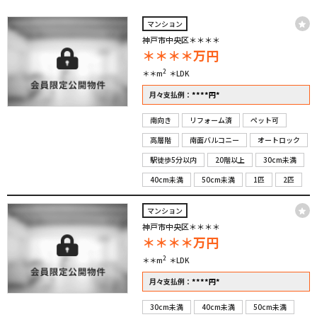
マンション
神戸市中央区＊＊＊＊
＊＊＊＊
万円
2
＊＊m
＊LDK
****
*
月々支払例：
円
南向き
リフォーム済
ペット可
高層階
南面バルコニー
オートロック
駅徒歩5分以内
20階以上
30cm未満
40cm未満
50cm未満
1匹
2匹
マンション
神戸市中央区＊＊＊＊
＊＊＊＊
万円
2
＊＊m
＊LDK
****
*
月々支払例：
円
30cm未満
40cm未満
50cm未満