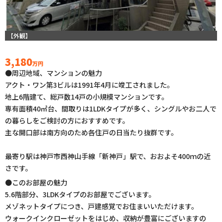
【外観】
3,180
万円
●周辺地域、マンションの魅力
アクト・ワン第3ビルは1991年4月に竣工されました。
地上6階建て、総戸数14戸の小規模マンションです。
専有面積40㎡台、間取りは1LDKタイプが多く、シングルやお二人で
の暮らしをご検討の方におすすめです。
主な開口部は南方向のため各住戸の日当たり抜群です。
最寄り駅は神戸市西神山手線「新神戸」駅で、おおよそ400ｍの近
さです。
●このお部屋の魅力
5.6階部分、3LDKタイプのお部屋でございます。
メゾネットタイプにつき、戸建感覚でお住まいいただけます。
ウォークインクローゼットをはじめ、収納が豊富にございますの