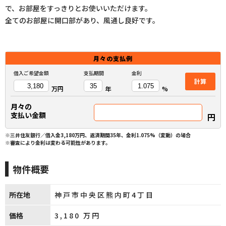
で、お部屋をすっきりとお使いいただけます。
全てのお部屋に開口部があり、風通し良好です。
月々の
支払例
借入ご希望金額
支払期間
金利
計算
万円
年
%
月々の
支払い金額
円
※三井住友銀行／借入金3,180万円、返済期間35年、金利1.075%（変動）の場合
※審査により金利は変わる可能性があります。
物件概要
所在地
神戸市中央区熊内町4丁目
価格
3,180
万円