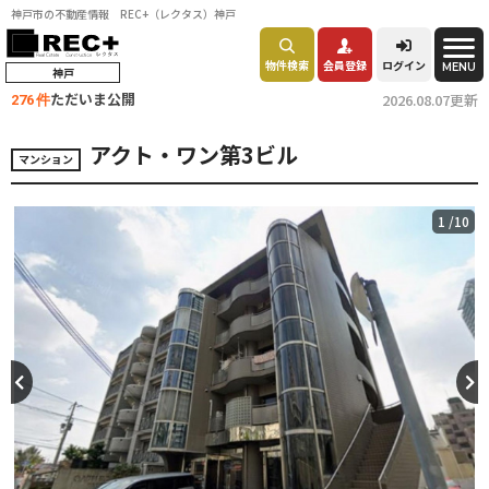
神戸市の不動産情報 REC+（レクタス）神戸
物件検索
会員登録
ログイン
MENU
神戸
ただいま公開
2026.08.07更新
276 件
アクト・ワン第3ビル
マンション
1
/10