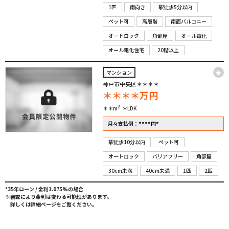
1匹
南向き
駅徒歩5分以内
ペット可
高層階
南面バルコニー
オートロック
角部屋
オール電化
オール電化住宅
20階以上
マンション
神戸市中央区＊＊＊＊
＊＊＊＊
万円
2
＊＊m
＊LDK
****
*
月々支払例：
円
駅徒歩10分以内
ペット可
オートロック
バリアフリー
角部屋
30cm未満
40cm未満
1匹
2匹
*35年ローン / 金利1.075%の場合
※審査により金利は変わる可能性があります。
詳しくは詳細ページをご覧ください。