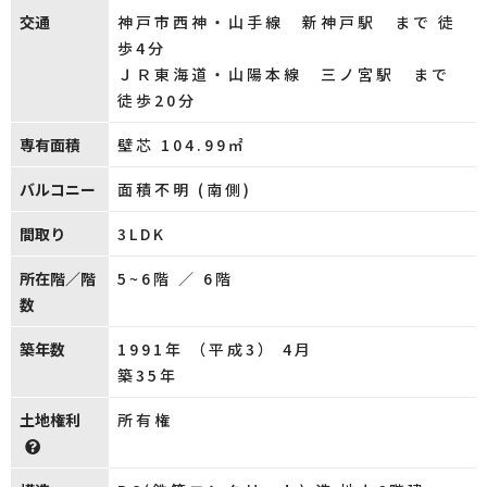
交通
神戸市西神・山手線 新神戸駅 まで 徒
歩4分
ＪＲ東海道・山陽本線 三ノ宮駅 まで
徒歩20分
専有面積
壁芯 104.99㎡
バルコニー
面積不明 (南側)
間取り
3LDK
所在階／階
5~6階 ／ 6階
数
築年数
1991年 （平成3） 4月
築35年
土地権利
所有権