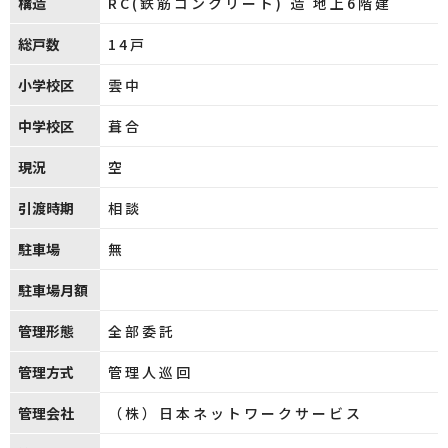
構造
RC(鉄筋コンクリート) 造 地上6階建
総戸数
14戸
小学校区
雲中
中学校区
葺合
現況
空
引渡時期
相談
駐車場
無
駐車場月額
管理形態
全部委託
管理方式
管理人巡回
管理会社
（株）日本ネットワークサービス