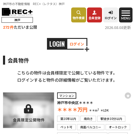
神戸市の不動産情報 REC+（レクタス）神戸
物件検索
会員登録
ログイン
MENU
神戸
ただいま公開
2026.08.08更新
272 件
LOGIN
ログイン
会員物件
こちらの物件は会員様限定で公開している物件です。
ログインすると物件の詳細情報がご覧いただけます。
マンション
神戸市中央区＊＊＊＊
＊＊＊＊
万円
2
＊＊m
＊LDK
築10年以内
南向き
駅徒歩10分以内
ペット可
南面バルコニー
オートロック