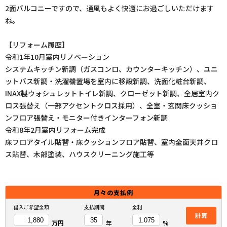
2面バルコニーですので、通風もよく快適にお過ごしいただけます
ね。
【リフォーム履歴】
令和1年10月室内リノベーション
システムキッチン新調（ガスコンロ、カウンターキッチン）、ユニ
ットバス新調・洗濯機置場を室内に移設新調、洗面化粧台新調、
INAX製ウォシュレットトイレ新調、クローゼット新調、全居室内ク
ロス張替え（一部アクセントクロス採用）、全室・玄関床クッショ
ンフロア張替え・モニター付きインターフォン新調
令和8年2月室内リフォーム完成
床フロアタイル貼替・床クッションフロア貼替、室内全面天井クロ
ス貼替、木部塗装、ハウスクリーニング施工等
月々の
支払例
借入ご希望金額
支払期間
金利
計算
万円
年
%