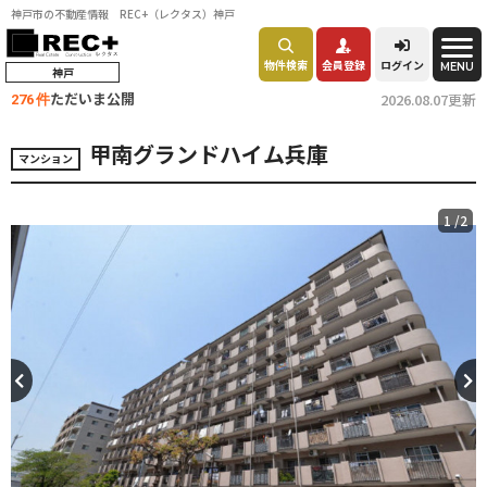
神戸市の不動産情報 REC+（レクタス）神戸
物件検索
会員登録
ログイン
MENU
神戸
ただいま公開
2026.08.07更新
276 件
甲南グランドハイム兵庫
マンション
1
/2