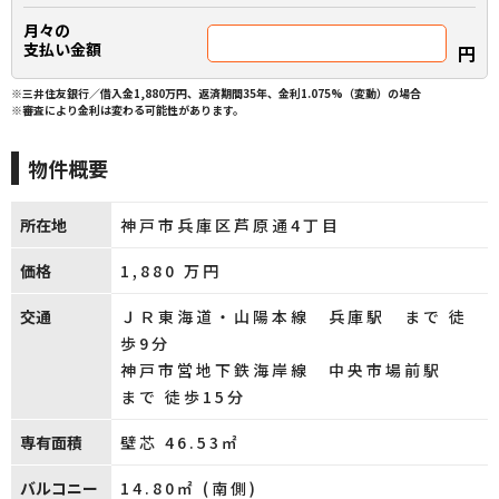
月々の
支払い金額
円
※三井住友銀行／借入金1,880万円、返済期間35年、金利1.075%（変動）の場合
※審査により金利は変わる可能性があります。
物件概要
所在地
神戸市兵庫区芦原通4丁目
価格
1,880
万円
交通
ＪＲ東海道・山陽本線 兵庫駅 まで 徒
歩9分
神戸市営地下鉄海岸線 中央市場前駅
まで 徒歩15分
専有面積
壁芯 46.53㎡
バルコニー
14.80㎡ (南側)