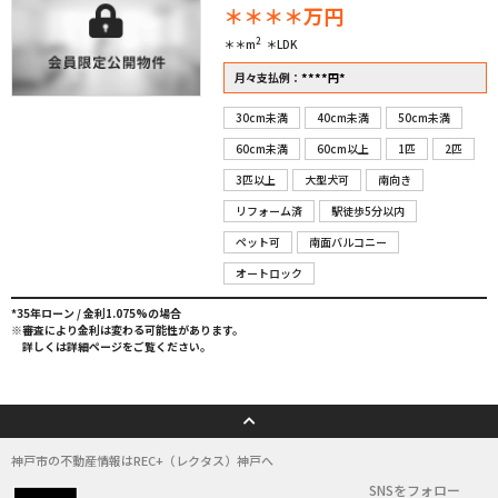
＊＊＊＊
万円
2
＊＊m
＊LDK
****
*
月々支払例：
円
30cm未満
40cm未満
50cm未満
60cm未満
60cm以上
1匹
2匹
3匹以上
大型犬可
南向き
リフォーム済
駅徒歩5分以内
ペット可
南面バルコニー
オートロック
*35年ローン / 金利1.075%の場合
※審査により金利は変わる可能性があります。
詳しくは詳細ページをご覧ください。
神戸市の不動産情報はREC+（レクタス）神戸へ
SNSをフォロー