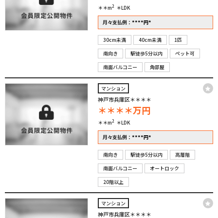
2
＊＊m
＊LDK
****
*
月々支払例：
円
30cm未満
40cm未満
1匹
南向き
駅徒歩5分以内
ペット可
南面バルコニー
角部屋
マンション
神戸市兵庫区＊＊＊＊
＊＊＊＊
万円
2
＊＊m
＊LDK
****
*
月々支払例：
円
南向き
駅徒歩5分以内
高層階
南面バルコニー
オートロック
20階以上
マンション
神戸市兵庫区＊＊＊＊