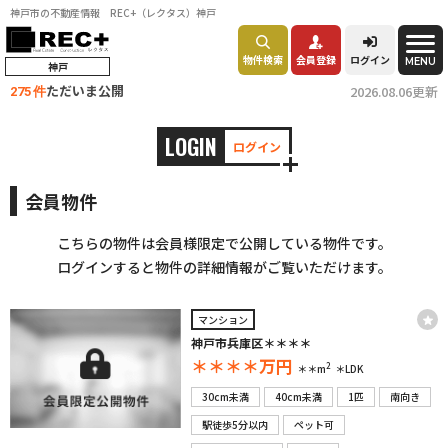
神戸市の不動産情報 REC+（レクタス）神戸
物件検索
会員登録
ログイン
MENU
神戸
ただいま公開
2026.08.06更新
275 件
LOGIN
ログイン
会員物件
こちらの物件は会員様限定で公開している物件です。
ログインすると物件の詳細情報がご覧いただけます。
マンション
神戸市兵庫区＊＊＊＊
＊＊＊＊
万円
2
＊＊m
＊LDK
30cm未満
40cm未満
1匹
南向き
駅徒歩5分以内
ペット可