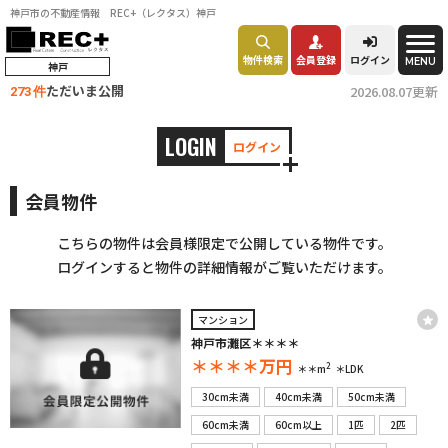
神戸市の不動産情報 REC+（レクタス）神戸
物件検索
会員登録
ログイン
MENU
神戸
ただいま公開
2026.08.07更新
273 件
LOGIN
ログイン
会員物件
こちらの物件は会員様限定で公開している物件です。
ログインすると物件の詳細情報がご覧いただけます。
マンション
神戸市灘区＊＊＊＊
＊＊＊＊
万円
2
＊＊m
＊LDK
30cm未満
40cm未満
50cm未満
60cm未満
60cm以上
1匹
2匹