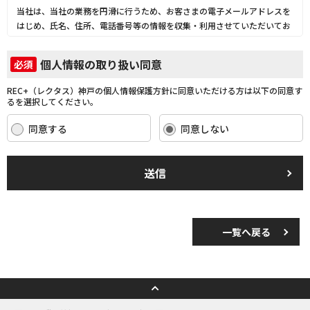
当社は、当社の業務を円滑に行うため、お客さまの電子メールアドレスを
はじめ、氏名、住所、電話番号等の情報を収集・利用させていただいてお
ります。
当社は、これらのお客さまの個人情報（以下「お客さま情報」といいま
個人情報の取り扱い同意
必須
す。）の適正な保護を重大な責務と認識し、この責務を果たすために、次
の方針の下でお客さま情報を取り扱います。
REC+（レクタス）神戸の個人情報保護方針に同意いただける方は以下の同意す
(1) お客さま情報に適用される個人情報の保護に関する法律その他の関係
るを選択してください。
法令を遵守し、適切に取り扱います。また、適宜取扱いの改善に努めま
す。
同意する
同意しない
(2) お客さま情報の取扱いに関する規程を明確にし、従業者に周知徹底し
ます。また、取引先等に対しても適切にお客さま情報を取り扱うように要
請します。
送信
(3) お客さま情報の収集に際しては、利用目的を特定して通知または公表
し、その利用目的にしたがってお客さま情報を取り扱います。
(4) お客さま情報の漏洩、紛失、改ざん等を防止するために必要な 対策を
講じて適切な管理を行います。
一覧へ戻る
(5) 保有するお客さま情報について、お客さま本人からの開示、訂正、削
除、利用停止の依頼を所定の窓口でお受けして、誠意をもって対応いたし
ます。
具体的には、以下の内容に従ってお客さま情報の取り扱いをいたします。