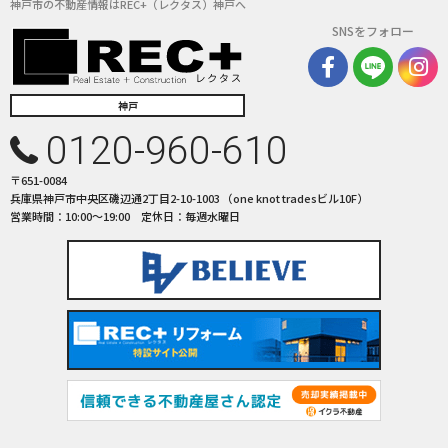
３．お客様の情報の利用目的
神戸市の不動産情報はREC+（レクタス）神戸へ
当社は、不動産についてのサービスをお客さまにご利用いただくにあた
SNSをフォロー
り、各種の申込みの受付、訪問、提案、見積、各種の工事やサービス提供
等の機会に、当社が直接あるいは協力会社又は業務委託先等を通じて、お
客さまの個人情報（お客さまの電子メールアドレス、氏名、住所、電話番
神戸
号等）を取得いたしますが、これらの個人情報は下記の目的に利用させて
いただきます。
0120-960-610
(1) 不動産についてのサービスの提供
(2) 不動産についてのサービスのアフターサービスの提供
〒651-0084
(3) 不動産についてのサービスのお知らせ・ＰＲ、調査・データ集積、研
兵庫県神戸市中央区磯辺通2丁目2-10-1003 （one knot tradesビル10F）
営業時間：10:00〜19:00 定休日：毎週水曜日
究開発
(4) ウェブサイトシステム管理会社（以下「サイト管理会社」といいま
す。）への提供。
(5) その他上記(1)から(4)に附随する業務の実施
なお、当社は、サイト管理会社が提供するサービス改善に必要な範囲で、
お客様の個人データをサイト管理会社に提供します。
このように提供された個人データにつきましては、サイト管理会社におい
て管理されることとなります。
サイト管理会社は、そのサービスの改善・向上を目指すことに加え、メー
ルマガジンなどによる情報提供、お客様による購買の分析をして、当社の
事業運営を改善するために、個人データ（お客様が指定された他の方の宛