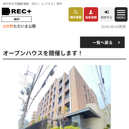
神戸市の不動産情報 REC+（レクタス）神戸
物件検索
会員登録
ログイン
MENU
神戸
ただいま公開
2026.08.08更新
272 件
一覧へ戻る
オープンハウスを開催します！