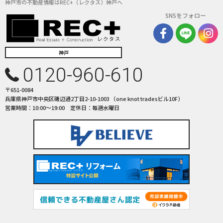
３．お客様の情報の利用目的
神戸市の不動産情報はREC+（レクタス）神戸へ
当社は、不動産についてのサービスをお客さまにご利用いただくにあた
SNSをフォロー
り、各種の申込みの受付、訪問、提案、見積、各種の工事やサービス提供
等の機会に、当社が直接あるいは協力会社又は業務委託先等を通じて、お
客さまの個人情報（お客さまの電子メールアドレス、氏名、住所、電話番
神戸
号等）を取得いたしますが、これらの個人情報は下記の目的に利用させて
いただきます。
0120-960-610
(1) 不動産についてのサービスの提供
(2) 不動産についてのサービスのアフターサービスの提供
〒651-0084
(3) 不動産についてのサービスのお知らせ・ＰＲ、調査・データ集積、研
兵庫県神戸市中央区磯辺通2丁目2-10-1003 （one knot tradesビル10F）
営業時間：10:00〜19:00 定休日：毎週水曜日
究開発
(4) ウェブサイトシステム管理会社（以下「サイト管理会社」といいま
す。）への提供。
(5) その他上記(1)から(4)に附随する業務の実施
なお、当社は、サイト管理会社が提供するサービス改善に必要な範囲で、
お客様の個人データをサイト管理会社に提供します。
このように提供された個人データにつきましては、サイト管理会社におい
て管理されることとなります。
サイト管理会社は、そのサービスの改善・向上を目指すことに加え、メー
ルマガジンなどによる情報提供、お客様による購買の分析をして、当社の
事業運営を改善するために、個人データ（お客様が指定された他の方の宛