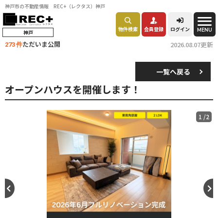
神戸市の不動産情報 REC+（レクタス）神戸
物件検索
会員登録
ログイン
MENU
神戸
ただいま公開
2026.08.07更新
273 件
一覧へ戻る
オープンハウスを開催します！
1
/
2