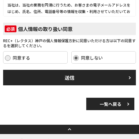
当社は、当社の業務を円滑に行うため、お客さまの電子メールアドレスを
はじめ、氏名、住所、電話番号等の情報を収集・利用させていただいてお
ります。
当社は、これらのお客さまの個人情報（以下「お客さま情報」といいま
個人情報の取り扱い同意
必須
す。）の適正な保護を重大な責務と認識し、この責務を果たすために、次
の方針の下でお客さま情報を取り扱います。
REC+（レクタス）神戸の個人情報保護方針に同意いただける方は以下の同意す
(1) お客さま情報に適用される個人情報の保護に関する法律その他の関係
るを選択してください。
法令を遵守し、適切に取り扱います。また、適宜取扱いの改善に努めま
す。
同意する
同意しない
(2) お客さま情報の取扱いに関する規程を明確にし、従業者に周知徹底し
ます。また、取引先等に対しても適切にお客さま情報を取り扱うように要
請します。
送信
(3) お客さま情報の収集に際しては、利用目的を特定して通知または公表
し、その利用目的にしたがってお客さま情報を取り扱います。
(4) お客さま情報の漏洩、紛失、改ざん等を防止するために必要な 対策を
講じて適切な管理を行います。
一覧へ戻る
(5) 保有するお客さま情報について、お客さま本人からの開示、訂正、削
除、利用停止の依頼を所定の窓口でお受けして、誠意をもって対応いたし
ます。
具体的には、以下の内容に従ってお客さま情報の取り扱いをいたします。