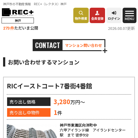
神戸市の不動産情報 REC+（レクタス）神戸
物件検索
会員登録
ログイン
MENU
神戸
ただいま公開
2026.08.07更新
273 件
CONTACT
マンション問い合わせ
お問い合わせするマンション
RICイーストコート7番街4番館
3,280
万円～
売り出し価格
1
件
売り出し中物件
神戸市東灘区向洋町中
六甲アイランド線 アイランドセンター
駅 まで 徒歩9分