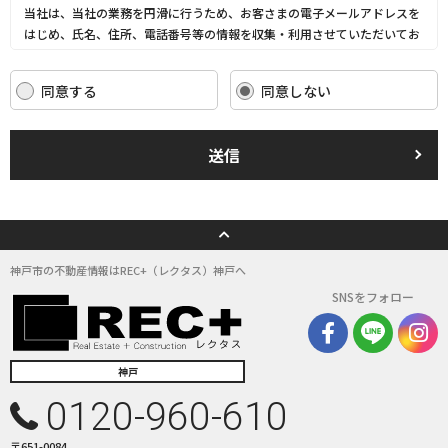
当社は、当社の業務を円滑に行うため、お客さまの電子メールアドレスを
はじめ、氏名、住所、電話番号等の情報を収集・利用させていただいてお
ります。
当社は、これらのお客さまの個人情報（以下「お客さま情報」といいま
同意する
同意しない
す。）の適正な保護を重大な責務と認識し、この責務を果たすために、次
の方針の下でお客さま情報を取り扱います。
(1) お客さま情報に適用される個人情報の保護に関する法律その他の関係
送信
法令を遵守し、適切に取り扱います。また、適宜取扱いの改善に努めま
す。
(2) お客さま情報の取扱いに関する規程を明確にし、従業者に周知徹底し
ます。また、取引先等に対しても適切にお客さま情報を取り扱うように要
請します。
(3) お客さま情報の収集に際しては、利用目的を特定して通知または公表
神戸市の不動産情報はREC+（レクタス）神戸へ
し、その利用目的にしたがってお客さま情報を取り扱います。
SNSをフォロー
(4) お客さま情報の漏洩、紛失、改ざん等を防止するために必要な 対策を
講じて適切な管理を行います。
(5) 保有するお客さま情報について、お客さま本人からの開示、訂正、削
除、利用停止の依頼を所定の窓口でお受けして、誠意をもって対応いたし
神戸
ます。
0120-960-610
具体的には、以下の内容に従ってお客さま情報の取り扱いをいたします。
〒651-0084
３．お客様の情報の利用目的