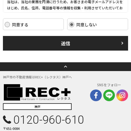
当社は、当社の業務を円滑に行うため、お客さまの電子メールアドレスを
はじめ、氏名、住所、電話番号等の情報を収集・利用させていただいてお
ります。
当社は、これらのお客さまの個人情報（以下「お客さま情報」といいま
同意する
同意しない
す。）の適正な保護を重大な責務と認識し、この責務を果たすために、次
の方針の下でお客さま情報を取り扱います。
(1) お客さま情報に適用される個人情報の保護に関する法律その他の関係
送信
法令を遵守し、適切に取り扱います。また、適宜取扱いの改善に努めま
す。
(2) お客さま情報の取扱いに関する規程を明確にし、従業者に周知徹底し
ます。また、取引先等に対しても適切にお客さま情報を取り扱うように要
請します。
(3) お客さま情報の収集に際しては、利用目的を特定して通知または公表
神戸市の不動産情報はREC+（レクタス）神戸へ
し、その利用目的にしたがってお客さま情報を取り扱います。
SNSをフォロー
(4) お客さま情報の漏洩、紛失、改ざん等を防止するために必要な 対策を
講じて適切な管理を行います。
(5) 保有するお客さま情報について、お客さま本人からの開示、訂正、削
除、利用停止の依頼を所定の窓口でお受けして、誠意をもって対応いたし
神戸
ます。
0120-960-610
具体的には、以下の内容に従ってお客さま情報の取り扱いをいたします。
〒651-0084
３．お客様の情報の利用目的