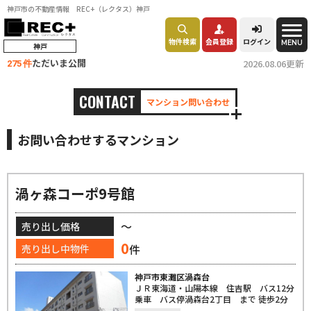
神戸市の不動産情報 REC+（レクタス）神戸
物件検索
会員登録
ログイン
MENU
神戸
ただいま公開
2026.08.06更新
275 件
CONTACT
マンション問い合わせ
お問い合わせするマンション
渦ヶ森コーポ9号館
～
売り出し価格
0
件
売り出し中物件
神戸市東灘区渦森台
ＪＲ東海道・山陽本線 住吉駅 バス12分
乗車 バス停渦森台2丁目 まで 徒歩2分