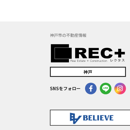
(5) 保有す
の窓口でお受け
具体的には、以
３．お客様の情
神戸市の不動産情報
当社は、不動産
訪問、提案、見
委託先等を通じ
等）を取得いた
(1) 不動産に
神戸
(2) 不動産に
(3) 不動産
SNSをフォロー
(4) ウェブ
(5) その他上記
なお、当社は、
イト管理会社に
このように提供