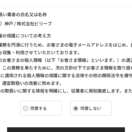
り扱い業者の氏名又は名称
ス）神戸 / 株式会社ビリーブ
報の保護についての考え方
業務を円滑に行うため、お客さまの電子メールアドレスをはじめ、
を収集・利用させていただいております。
のお客さまの個人情報（以下「お客さま情報」といいます。）の適
、この責務を果たすために、次の方針の下でお客さま情報を取り扱
ま情報に適用される個人情報の保護に関する法律その他の関係法令を遵
、適宜取扱いの改善に努めます。
ま情報の取扱いに関する規程を明確にし、従業者に周知徹底します。ま
客さま情報を取り扱うように要請します。
ま情報の収集に際しては、利用目的を特定して通知または公表し、その
同意する
同意しない
報を取り扱います。
情報の漏洩、紛失、改ざん等を防止するために必要な 対策を講じて適