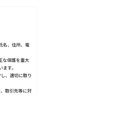
氏名、住所、電
正な保護を重大
います。
守し、適切に取り
た、取引先等に対
利用目的にしたが
切な管理を行いま