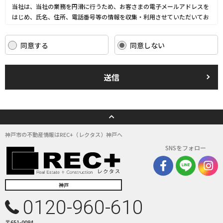
当社は、当社の業務を円滑に行うため、お客さまの電子メールアドレスを
はじめ、氏名、住所、電話番号等の情報を収集・利用させていただいてお
ります。
当社は、これらのお客さまの個人情報（以下「お客さま情報」といいま
同意する
同意しない
す。）の適正な保護を重大な責務と認識し、この責務を果たすために、次
の方針の下でお客さま情報を取り扱います。
(1) お客さま情報に適用される個人情報の保護に関する法律その他の関係
送信
法令を遵守し、適切に取り扱います。また、適宜取扱いの改善に努めま
す。
(2) お客さま情報の取扱いに関する規程を明確にし、従業者に周知徹底し
ます。また、取引先等に対しても適切にお客さま情報を取り扱うように要
請します。
(3) お客さま情報の収集に際しては、利用目的を特定して通知または公表
神戸市の不動産情報はREC+（レクタス）神戸へ
し、その利用目的にしたがってお客さま情報を取り扱います。
SNSをフォロー
(4) お客さま情報の漏洩、紛失、改ざん等を防止するために必要な 対策を
講じて適切な管理を行います。
(5) 保有するお客さま情報について、お客さま本人からの開示、訂正、削
除、利用停止の依頼を所定の窓口でお受けして、誠意をもって対応いたし
神戸
ます。
0120-960-610
具体的には、以下の内容に従ってお客さま情報の取り扱いをいたします。
〒651-0084
３．お客様の情報の利用目的