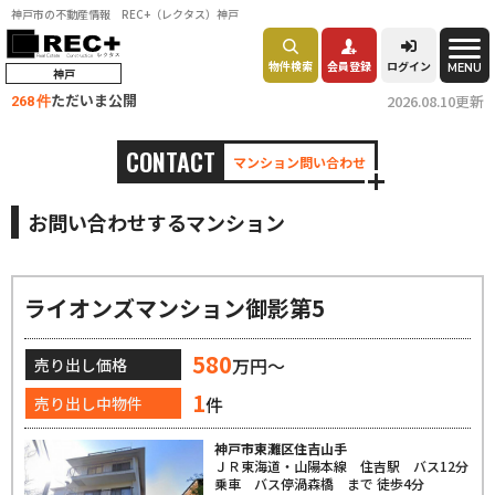
神戸市の不動産情報 REC+（レクタス）神戸
物件検索
会員登録
ログイン
MENU
神戸
ただいま公開
2026.08.10更新
268 件
CONTACT
マンション問い合わせ
お問い合わせするマンション
ライオンズマンション御影第5
580
万円～
売り出し価格
1
件
売り出し中物件
神戸市東灘区住吉山手
ＪＲ東海道・山陽本線 住吉駅 バス12分
乗車 バス停渦森橋 まで 徒歩4分