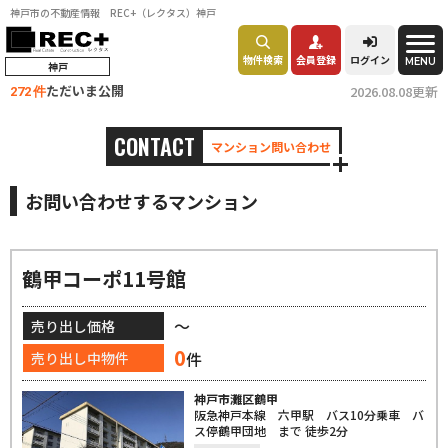
神戸市の不動産情報 REC+（レクタス）神戸
物件検索
会員登録
ログイン
MENU
神戸
ただいま公開
2026.08.08更新
272 件
CONTACT
マンション問い合わせ
お問い合わせするマンション
鶴甲コーポ11号館
～
売り出し価格
0
件
売り出し中物件
神戸市灘区鶴甲
阪急神戸本線 六甲駅 バス10分乗車 バ
ス停鶴甲団地 まで 徒歩2分