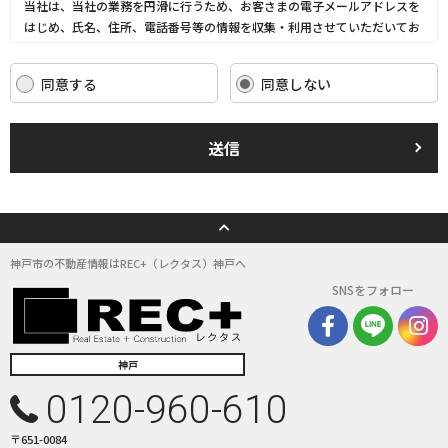
当社は、当社の業務を円滑に行うため、お客さまの電子メールアドレスを
はじめ、氏名、住所、電話番号等の情報を収集・利用させていただいてお
ります。
当社は、これらのお客さまの個人情報（以下「お客さま情報」といいま
同意する
同意しない
す。）の適正な保護を重大な責務と認識し、この責務を果たすために、次
の方針の下でお客さま情報を取り扱います。
(1) お客さま情報に適用される個人情報の保護に関する法律その他の関係
送信
法令を遵守し、適切に取り扱います。また、適宜取扱いの改善に努めま
す。
(2) お客さま情報の取扱いに関する規程を明確にし、従業者に周知徹底し
ます。また、取引先等に対しても適切にお客さま情報を取り扱うように要
請します。
(3) お客さま情報の収集に際しては、利用目的を特定して通知または公表
神戸市の不動産情報はREC+（レクタス）神戸へ
し、その利用目的にしたがってお客さま情報を取り扱います。
SNSをフォロー
(4) お客さま情報の漏洩、紛失、改ざん等を防止するために必要な 対策を
講じて適切な管理を行います。
(5) 保有するお客さま情報について、お客さま本人からの開示、訂正、削
除、利用停止の依頼を所定の窓口でお受けして、誠意をもって対応いたし
神戸
ます。
0120-960-610
具体的には、以下の内容に従ってお客さま情報の取り扱いをいたします。
〒651-0084
３．お客様の情報の利用目的