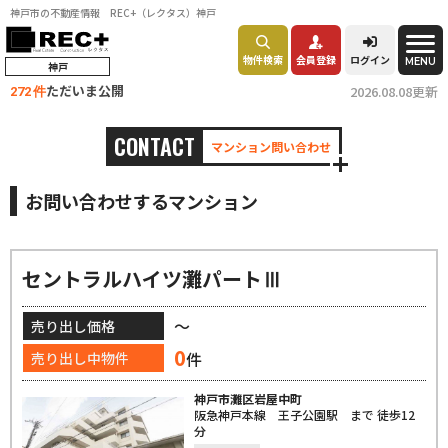
神戸市の不動産情報 REC+（レクタス）神戸
物件検索
会員登録
ログイン
MENU
神戸
ただいま公開
2026.08.08更新
272 件
CONTACT
マンション問い合わせ
お問い合わせするマンション
セントラルハイツ灘パートⅢ
～
売り出し価格
0
件
売り出し中物件
神戸市灘区岩屋中町
阪急神戸本線 王子公園駅 まで 徒歩12
分