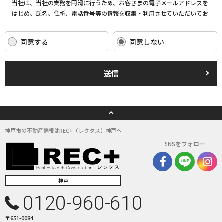
当社は、当社の業務を円滑に行うため、お客さまの電子メールアドレスを
はじめ、氏名、住所、電話番号等の情報を収集・利用させていただいてお
ります。
当社は、これらのお客さまの個人情報（以下「お客さま情報」といいま
同意する
同意しない
す。）の適正な保護を重大な責務と認識し、この責務を果たすために、次
の方針の下でお客さま情報を取り扱います。
(1) お客さま情報に適用される個人情報の保護に関する法律その他の関係
送信
法令を遵守し、適切に取り扱います。また、適宜取扱いの改善に努めま
す。
(2) お客さま情報の取扱いに関する規程を明確にし、従業者に周知徹底し
ます。また、取引先等に対しても適切にお客さま情報を取り扱うように要
請します。
(3) お客さま情報の収集に際しては、利用目的を特定して通知または公表
神戸市の不動産情報はREC+（レクタス）神戸へ
し、その利用目的にしたがってお客さま情報を取り扱います。
SNSをフォロー
(4) お客さま情報の漏洩、紛失、改ざん等を防止するために必要な 対策を
講じて適切な管理を行います。
(5) 保有するお客さま情報について、お客さま本人からの開示、訂正、削
除、利用停止の依頼を所定の窓口でお受けして、誠意をもって対応いたし
神戸
ます。
0120-960-610
具体的には、以下の内容に従ってお客さま情報の取り扱いをいたします。
〒651-0084
３．お客様の情報の利用目的