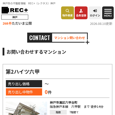
神戸市の不動産情報 REC+（レクタス）神戸
物件検索
会員登録
ログイン
MENU
神戸
ただいま公開
2026.08.10更新
268 件
CONTACT
マンション問い合わせ
お問い合わせするマンション
第2ハイツ六甲
～
売り出し価格
0
件
売り出し中物件
神戸市灘区六甲台町
阪急神戸本線 六甲駅 まで 徒歩14分
階数
7階建て