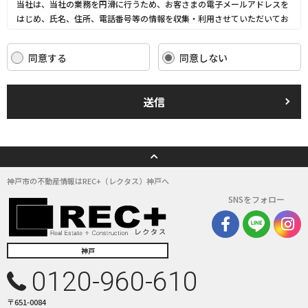
当社は、当社の業務を円滑に行うため、お客さまの電子メールアドレスを
はじめ、氏名、住所、電話番号等の情報を収集・利用させていただいてお
ります。
当社は、これらのお客さまの個人情報（以下「お客さま情報」といいま
同意する
同意しない
す。）の適正な保護を重大な責務と認識し、この責務を果たすために、次
の方針の下でお客さま情報を取り扱います。
(1) お客さま情報に適用される個人情報の保護に関する法律その他の関係
送信
法令を遵守し、適切に取り扱います。また、適宜取扱いの改善に努めま
す。
(2) お客さま情報の取扱いに関する規程を明確にし、従業者に周知徹底し
ます。また、取引先等に対しても適切にお客さま情報を取り扱うように要
請します。
(3) お客さま情報の収集に際しては、利用目的を特定して通知または公表
神戸市の不動産情報はREC+（レクタス）神戸へ
し、その利用目的にしたがってお客さま情報を取り扱います。
SNSをフォロー
(4) お客さま情報の漏洩、紛失、改ざん等を防止するために必要な 対策を
講じて適切な管理を行います。
(5) 保有するお客さま情報について、お客さま本人からの開示、訂正、削
除、利用停止の依頼を所定の窓口でお受けして、誠意をもって対応いたし
神戸
ます。
0120-960-610
具体的には、以下の内容に従ってお客さま情報の取り扱いをいたします。
〒651-0084
３．お客様の情報の利用目的