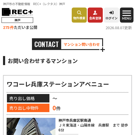
神戸市の不動産情報 REC+（レクタス）神戸
物件検索
会員登録
ログイン
MENU
神戸
ただいま公開
2026.08.07更新
273 件
CONTACT
マンション問い合わせ
お問い合わせするマンション
ワコーレ兵庫ステーションアベニュー
～
売り出し価格
0
件
売り出し中物件
神戸市兵庫区駅南通
ＪＲ東海道・山陽本線 兵庫駅 まで 徒歩
6分