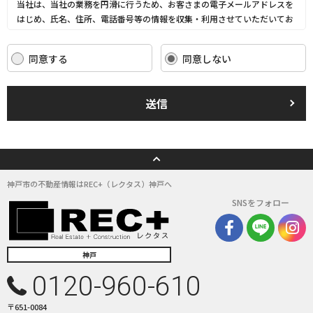
当社は、当社の業務を円滑に行うため、お客さまの電子メールアドレスを
はじめ、氏名、住所、電話番号等の情報を収集・利用させていただいてお
ります。
当社は、これらのお客さまの個人情報（以下「お客さま情報」といいま
同意する
同意しない
す。）の適正な保護を重大な責務と認識し、この責務を果たすために、次
の方針の下でお客さま情報を取り扱います。
(1) お客さま情報に適用される個人情報の保護に関する法律その他の関係
送信
法令を遵守し、適切に取り扱います。また、適宜取扱いの改善に努めま
す。
(2) お客さま情報の取扱いに関する規程を明確にし、従業者に周知徹底し
ます。また、取引先等に対しても適切にお客さま情報を取り扱うように要
請します。
(3) お客さま情報の収集に際しては、利用目的を特定して通知または公表
神戸市の不動産情報はREC+（レクタス）神戸へ
し、その利用目的にしたがってお客さま情報を取り扱います。
SNSをフォロー
(4) お客さま情報の漏洩、紛失、改ざん等を防止するために必要な 対策を
講じて適切な管理を行います。
(5) 保有するお客さま情報について、お客さま本人からの開示、訂正、削
除、利用停止の依頼を所定の窓口でお受けして、誠意をもって対応いたし
神戸
ます。
0120-960-610
具体的には、以下の内容に従ってお客さま情報の取り扱いをいたします。
〒651-0084
３．お客様の情報の利用目的