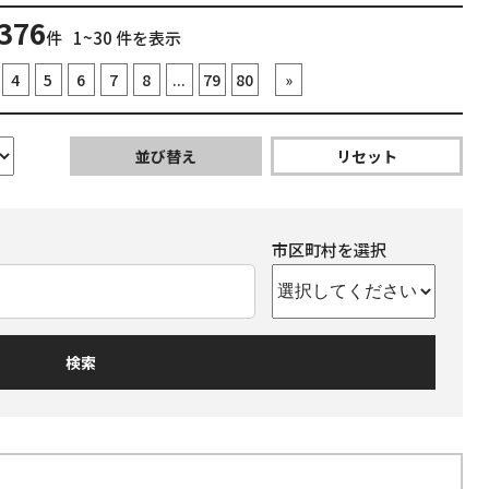
376
件
1~30 件を表示
4
5
6
7
8
...
79
80
»
並び替え
リセット
市区町村を選択
検索