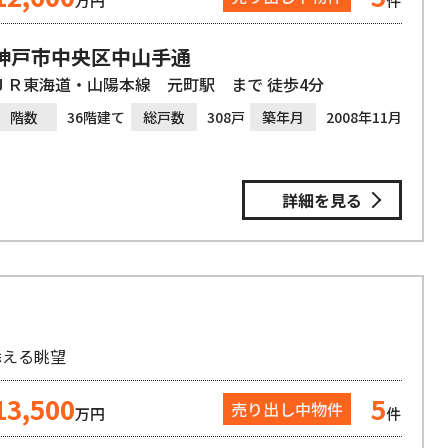
万円
件
神戸市中央区中山手通
ＪＲ東海道・山陽本線 元町駅 まで 徒歩4分
階数
36階建て
総戸数
308戸
築年月
2008年11月
詳細を見る
添える眺望
13,500
5
売り出し中物件
万円
件