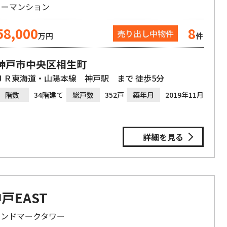
ワーマンション
58,000
8
売り出し中物件
万円
件
神戸市中央区相生町
ＪＲ東海道・山陽本線 神戸駅 まで 徒歩5分
階数
34階建て
総戸数
352戸
築年月
2019年11月
詳細を見る
戸EAST
ランドマークタワー