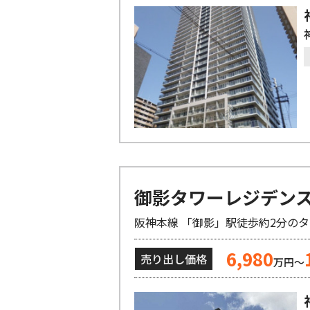
御影タワーレジデン
阪神本線 「御影」駅徒歩約2分の
6,980
売り出し価格
万円～