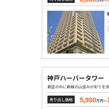
万円～
神戸ハーバータワー
青空の中に新緑の山並みが彩りを
5,980
売り出し価格
万円～