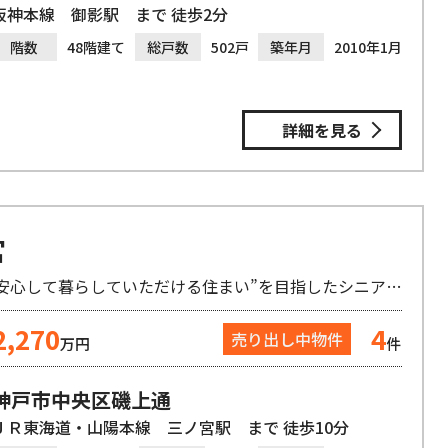
阪神本線 御影駅 まで 徒歩2分
階数
48階建て
総戸数
502戸
築年月
2010年1月
詳細を見る
宮
”悠々自適に愉しみながら、そして安心して暮らしていただける住まい”を目指したシニア向けマンション
2,270
4
売り出し中物件
万円
件
神戸市中央区磯上通
ＪＲ東海道・山陽本線 三ノ宮駅 まで 徒歩10分