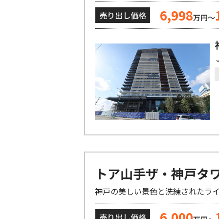
6,998
売り出し価格
万円～
トア山手ザ・神戸タ
神戸の美しい景色と洗練されたラ
6,000
売り出し価格