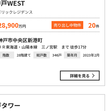
戸WEST
ボリックレジデンス
28,900
20
売り出し中物件
万円
件
神戸市中央区新港町
ＪＲ東海道・山陽本線 三ノ宮駅 まで 徒歩17分
階数
28階建て
総戸数
346戸
築年月
2023年2月
詳細を見る
戸タワー