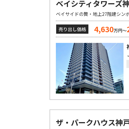
ベイシティタワーズ神
ベイサイドの贅・地上27階建シン
4,630
売り出し価格
万円～
ザ・パークハウス神