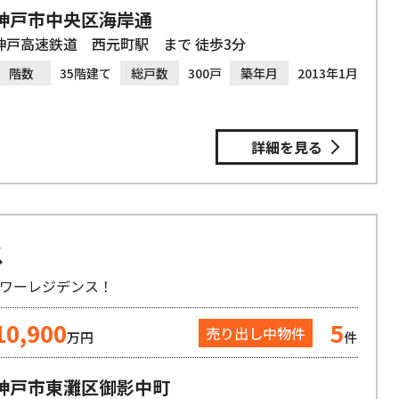
神戸市中央区海岸通
神戸高速鉄道 西元町駅 まで 徒歩3分
階数
35階建て
総戸数
300戸
築年月
2013年1月
詳細を見る
ス
タワーレジデンス！
10,900
5
売り出し中物件
万円
件
神戸市東灘区御影中町