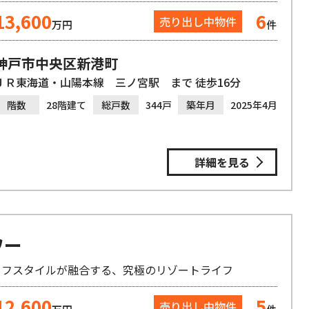
13,600
6
売り出し中物件
万円
件
神戸市中央区新港町
ＪＲ東海道・山陽本線 三ノ宮駅 まで 徒歩16分
階数
28階建て
総戸数
344戸
築年月
2025年4月
詳細を見る
ワー
イフスタイルが融合する、究極のリゾートライフ
12,600
5
売り出し中物件